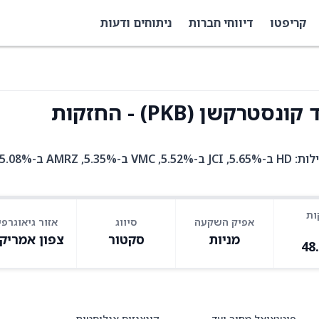
קריפטו
דיווחי חברות
ניתוחים ודעות
קשן (PKB) - החזקות
ות
אפיק השקעה
סיווג
אזור גיאוגרפי
מניות
סקטור
צפון אמריק
48
פוטנציאל מחיר יעד
קונצנזוס אנליסטים