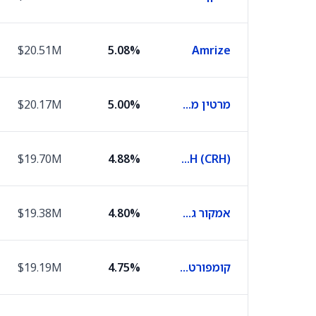
$20.51M
5.08%
Amrize
מרטין מרייטה מטיריאלס
5.00%
$20.17M
‏CRH (CRH)
4.88%
$19.70M
אמקור גרופ
4.80%
$19.38M
קומפורט סיסטמס יו.אס.איי
4.75%
$19.19M