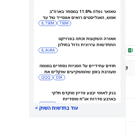
טאואר נפלה 11.8% במסחר בארה”ב
אמש, האנליסטים רואים אפסייד של עד
IL:TSEM
TSEM
63%
אאורה השקעות זכתה בפרויקט
התחדשות עירונית גדול בחולון
IL:AURA
חוזים עתידיים על המניות נסחרים במגמה
קונצנזוס אנליסטים
מחיר יעד אנליסטים
מעורבת בזמן שהמשקיעים שוקלים את
DIA
שיא הסגירה של הדאו ואת השיחות בין
QQQ
ארה"ב לאיראן
קנייה חזקה
$378.00
בנק לאומי יבצע פדיון מוקדם חלקי
בארבע סדרות אג”ח מוסדיות
IL:LUMI
עוד בחדשות השוק >
קנייה מתונה
$163.50
מיקרוסופט או IBM: מורגן סטנלי בוחר
את מניית ההייפרסקיילר הטובה יותר
לקנייה עכשיו
IBM
MSFT
קנייה מתונה
$326.17