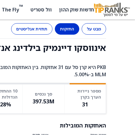
™
The Fly
חדשות שוק ההון
וול סטריט
מבט על
החזקות
תחזית אנליסטים
אינווסקו דיינמיק בילדינג אנד קונסטר
MLM ב-5.00%.
מספר ניירות
10 ההחזק
סך נכסים
הערך בקרן
הגדולות
397.53M
.28%
31
האחזקות המובילות
שווי שוק
ציון חכם