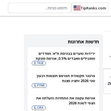
TipRanks.com
חדשות אחרונות
ירידות שערים בבורסת ת”א: המדדים
PKB היא קרן סל עם 31 אחזקות. בין האחזקות המובילות: HD ב-5.65%, JCI ב-5.52%, VMC ב-5.35%, AMRZ ב-5.08%,
המובילים מאבדים 0.5%, אורמת מזנקת
7% אחרי הדוחות
IL:TASE
פרטנר תקשורת תפרסם תוצאות רבעון
שני 2026 ותציג מצגת
ה
IL:PTNR
אורמת עקפה את התחזיות והעלתה את
הצפי לשנת 2026
IL:ORA