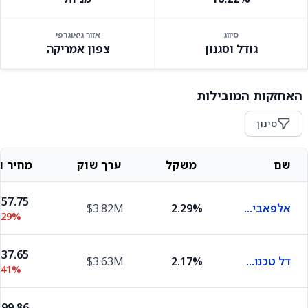
סיווג
אזור גיאוגרפי
גודל וסגנון
צפון אמריקה
האחזקות המובילות
סינון
שם
משקל
ערך שוק
מחיר וש
57.75
אלפאבית A
2.29%
$3.82M
.29%
37.65
דל טכנולוג'יז
2.17%
$3.63M
.41%
99.86