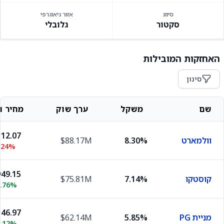
סיווג
אזור גיאוגרפי
סקטור
גלובלי
האחזקות המובילות
סינון
שם
משקל
ערך שוק
מחיר וש
12.07
וולמארט
8.30%
$88.17M
.24%
49.15
קוסטקו
7.14%
$75.81M
0.76%
46.97
מניית PG
5.85%
$62.14M
0.12%