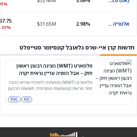
$32.46M
3.06%
British American Tobacco (UK)
05%
67.75
אלטריה גרופ
2.98%
$31.65M
1.01%
חדשות קרן איי-שרס גלאובל קונסיומר סטייפלס
וולמארט (WMT) הציגה רבעון ראשון
חזק – אבל המניה עדיין נראית יקרה
וולמארט (WMT) ממשיכה להוכיח שהיא הרבה
יותר מרשת קמעונאות מסורתית. תוצאות הרבעון
הראשון של שנת הכספים 2027 שפורסמו ב-21
RWL
KXI
במאי הראו המשך חוזקה לא רק בעסקי הליבה,
אלא גם בתחומי צמיחה מהירים יותר כמו
פרסום, מועדוני חברות ושוק אונליין. בדרך כלל,
תוצאות כאלה היו מספיקות כדי להוביל את
מניית