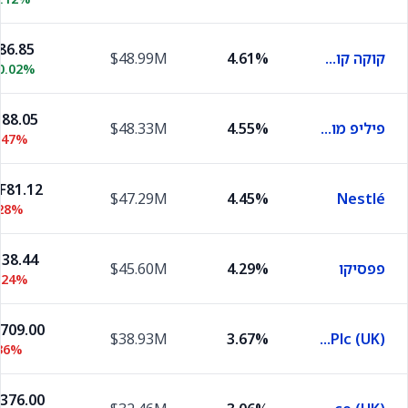
86.85
קוקה קולה
4.61%
$48.99M
0.02%
88.05
פיליפ מוריס
4.55%
$48.33M
.47%
F81.12
$47.29M
4.45%
Nestlé
.28%
38.44
פפסיקו
4.29%
$45.60M
.24%
,709.00
$38.93M
3.67%
Unilever Plc (UK)
36%
,376.00