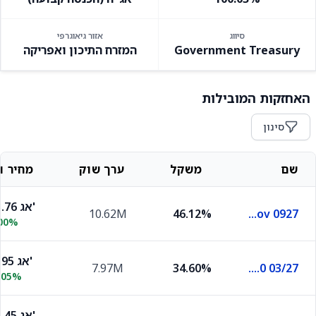
סיווג
אזור גיאוגרפי
Government Treasury
המזרח התיכון ואפריקה
האחזקות המובילות
סינון
שם
משקל
ערך שוק
מחיר וש
103.76 אג'
10.62M
46.12%
Ilgov 0927
.00%
99.95 אג'
7.97M
34.60%
Ilgov 2.0 03/27
.05%
105.45 אג'