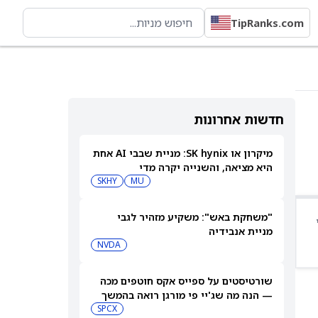
TipRanks.com
חדשות אחרונות
מיקרון או SK hynix: מניית שבבי AI אחת
היא מציאה, והשנייה יקרה מדי
SKHY
MU
"משחקת באש": משקיע מזהיר לגבי
מניית אנבידיה
NVDA
שורטיסטים על ספייס אקס חוטפים מכה
— הנה מה שג'יי פי מורגן רואה בהמשך
SPCX