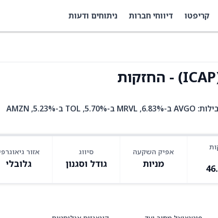
קריפטו
דיווחי חברות
ניתוחים ודעות
ICAP היא קרן סל עם 86 אחזקות. בין האחזקות המובילות: AVGO ב-6.83%, MRVL ב-5.70%, TOL ב-5.23%, AMZN
ות
אפיק השקעה
סיווג
אזור גיאוגרפי
מניות
גודל וסגנון
גלובלי
46
פוטנציאל מחיר יעד
קונצנזוס אנליסטים