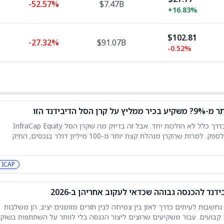
-52.57%
$7.47B
+
16.83%
$102.81
-27.32%
$91.07B
-0.52%
דיבידנד הזו
הכנסה גבוהה וצמיחה לטווח ארוך בדרך כלל לא הולכות יחד. אבל זה בדיוק מה שקרן הסל InfraCap Equity
Income Fund ETF (ICAP) מכוונת לספק. למרות שהקרן מנהלת קצת יותר מ-100 מיליון דולר בנכסים, התיק
איכותיות ומחלקות דיבידנד ממגזרים שונים. המטרה היא לייצר הכנסה
ICAP
חשבות לעיתים כדרך לאזן בין צמיחה לבין תזרים מזומנים יציב. הן משלבות
קבועים. עבור משקיעים שרוצים ליצור הכנסה בלי לוותר על השתתפות בשוק