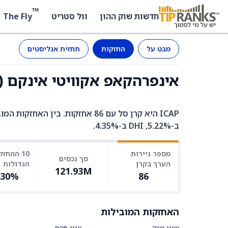
™
The Fly
חדשות שוק ההון
וול סטריט
מבט על
החזקות
תחזית אנליסטים
אינפרהקאפ אקוויטי אינקם (ICAP) - החזקות
ב-5.22%, DHI ב-4.35%.
מספר ניירות
10 ההחזק
סך נכסים
הערך בקרן
הגדולות
121.93M
.30%
86
האחזקות המובילות
שווי שוק
ציון חכם