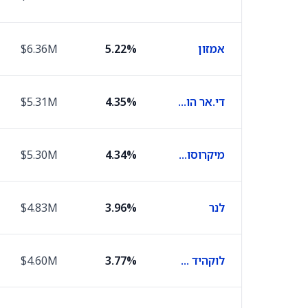
אמזון
5.22%
$6.36M
די.אר הורטון
4.35%
$5.31M
מיקרוסופט
4.34%
$5.30M
לנר
3.96%
$4.83M
לוקהיד מרטין
3.77%
$4.60M