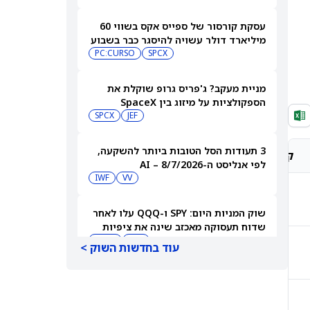
עסקת קורסור של ספייס אקס בשווי 60
מיליארד דולר עשויה להיסגר כבר בשבוע
הבא… אבל המותג Cursor עלול להיעלם
SPCX
PC:CURSO
מניית מעקב? ג'פריס גרופ שוקלת את
הספקולציות על מיזוג בין SpaceX
לטסלה
JEF
SPCX
3 תעודות הסל הטובות ביותר להשקעה,
קונצנזוס אנליסטים
מחיר יעד אנליסטים
לפי אנליסט ה-AI – 8/7/2026
IWF
VV
קנייה חזקה
$512.87
שוק המניות היום: SPY ו-QQQ עלו לאחר
שדוח תעסוקה מאכזב שינה את ציפיות
הריבית
DIA
QQQ
עוד בחדשות השוק >
קנייה חזקה
$271.33
מניות מחשוב קוונטי מזנקות כשוושינגטון
בוחנת הגדלת המימון ב-68%
QBTS
IONQ
קנייה חזקה
$167.62