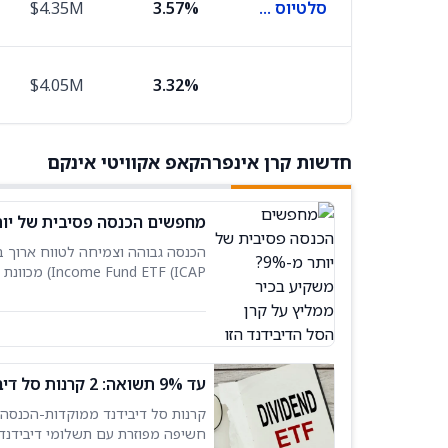
סלטיוס הולדינגס
3.57%
$4.35M
$4.05M
3.32%
חדשות קרן אינפרהקאפ אקוויטי אינקם
מחפשים הכנסה פסיבית של יותר מ-9%? משקיע בכיר ממליץ על קרן הסל ה
שלה בנוי ממניות בלו צ'יפ גדולות, 
עד 9% תשואה: 2 קרנות סל דיבידנד להכנסה גבוהה שכדאי לעקוב אחריהן ב‑2026
קרנות סל דיבידנד ממוקדות-הכנסה נ
חשיפה מפוזרת עם תשלומי דיבידנד 