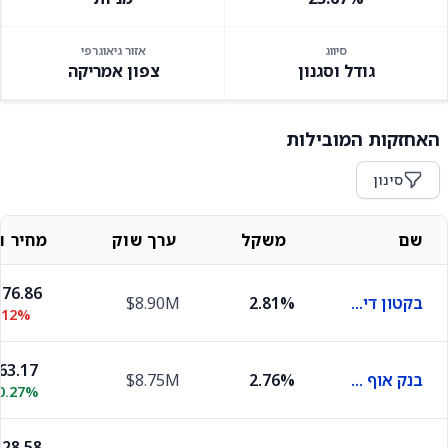
סיווג
אזור גיאוגרפי
גודל וסגנון
צפון אמריקה
האחזקות המובילות
סינון
שם
משקל
ערך שוק
מחיר וש
76.86
בקטון דיקינסון ושות
2.81%
$8.90M
.12%
63.17
בנק אוף אמריקה
2.76%
$8.75M
0.27%
28.58