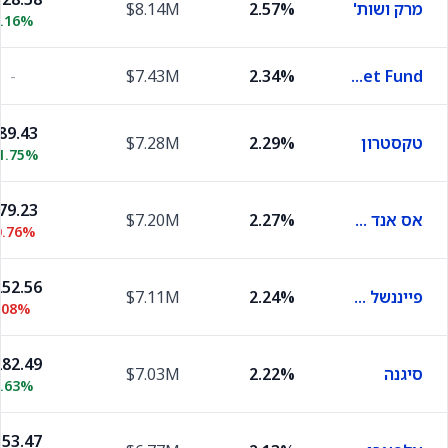
מרק ושות'
2.57%
$8.14M
0.16%
-
$7.43M
2.34%
JPMorgan Trust I Capital U.S. Treasury Plus Money Market Fund
89.43
טקסטרון
2.29%
$7.28M
1.75%
79.23
אס אנד סי טכנולוג'יס הולדינגס
2.27%
$7.20M
0.76%
52.56
פייננשל PNC
2.24%
$7.11M
.08%
82.49
סיגנה
2.22%
$7.03M
2.63%
53.47