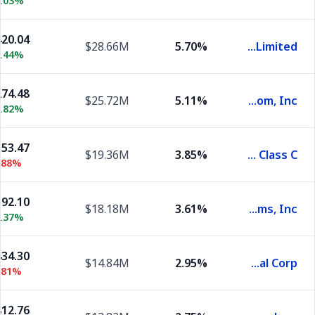
0.03%
20.04
$28.66M
5.70%
Taiwan Semiconductor Manufacturing Company Limited
0.44%
74.48
$25.72M
5.11%
Amazon.Com, Inc.
0.82%
53.47
$19.36M
3.85%
Alphabet Inc. Class C
.88%
92.10
$18.18M
3.61%
Meta Platforms, Inc.
0.37%
34.30
$14.84M
2.95%
Western Digital Corp.
.81%
12.76