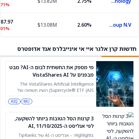
$13.82M
2.75%
Seagate Technology
.71%
87.97
$13.08M
2.60%
Nebius Group N.V.
.01%
חדשות קרן אלגר איי אי אינייבלרס אנד אדופטרס
מי מספק את התשתית לבום ה-AI? מבט
מבפנים על VistaShares AI
Supercycle ETF אחרי שנה באחוזון
The VistaShares Artificial Intelligence
העליון
Supercycle® ETF (AIS) השיג תשואה של
176.02% על בסיס שווי נכסי נקי (NAV) במהלך
AIQ
MU
השנה שהסתיימה ב-30/4/2026 ומדורג באחוזון
הראשון בקטגוריית קרנות הטכנולוגיה בארה"ב
של מורנינגסטאר לשנת 2025 (ה-1% העליונים
3 קרנות הסל הטובות ביותר להשקעה,
מתוך 251 קרנות).¹ לפי גולדמן זאקס, היקף
לפי אנליסט ה-AI, 11/10/2025
ההשקעות ההוניות (capex) של
ה"הייפר-סקיילרים" צפוי להגיע לכ-527
Highlights: - אנליסט ה-AI של TipRanks