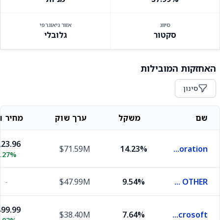
סיווג
אזור גיאוגרפי
סקטור
גלובלי
האחזקות המובילות
סינון
שם
משקל
ערך שוק
מחיר וש
23.96
$71.59M
14.23%
Nvidia Corporation
2.27%
-
$47.99M
9.54%
EQUITY OTHER
99.99
$38.40M
7.64%
Microsoft