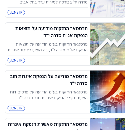
סדרה יד’ בבורסה לניירות ערך בתל אביב.
ההנפקה כוללת הגדלת כמות אגרות החוב
IL:NSTR
ל-119,775,000 יחידות, מה שמהווה גידול
משמעותי בכמות האגרות. שינוי זה
נורסטאר החזקות מודיעה על תוצאות
הנפקת אג”ח סדרה י”ד
נורסטאר החזקות בע”מ הודיעה על תוצאות
הנפקת אג”ח סדרה י”ד, בה הוצעו לציבור איגרות
חוב בערך נקוב של 87,204,000 ש”ח. ההנפקה
IL:NSTR
בוצעה במכרז שבו התקבלו הזמנות לרכישת
85,800 יחידות, והחברה
נורסטאר מודיעה על הנפקת איגרות חוב
סדרה י”ד
נורסטאר החזקות בע”מ הודיעה על פרסום דוח
הצעת מדף להנפקת איגרות חוב סדרה י”ד
בבורסה לניירות ערך בתל אביב. החברה קיבלה
IL:NSTR
חוות דעת משפטית המאשרת את ההנפקה על
פי חוקי
נורסטאר החזקות מאשרת הנפקת איגרות