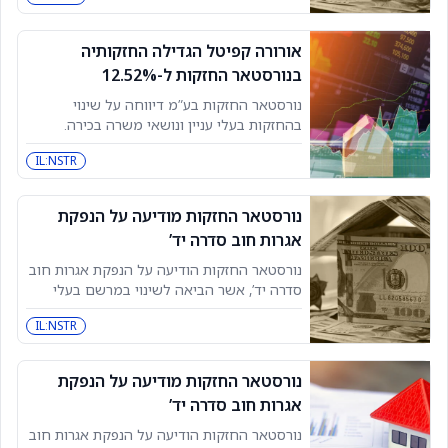
שהגדיל את שיעור ההחזקה שלה
אורורה קפיטל הגדילה החזקותיה
בנורסטאר החזקות ל-12.52%
נורסטאר החזקות בע”מ דיווחה על שינוי
בהחזקות בעלי עניין ונושאי משרה בכירה.
אורורה קפיטל החזקות, בעלת עניין בחברה,
IL:NSTR
הגדילה את החזקותיה במניות החברה בעקבות
רכישה בבורסה. השינוי התרחש ב-10
בספטמבר
נורסטאר החזקות מודיעה על הנפקת
אגרות חוב סדרה יד’
נורסטאר החזקות הודיעה על הנפקת אגרות חוב
סדרה יד’, אשר הביאה לשינוי במרשם בעלי
ניירות הערך של החברה. ההנפקה כוללת גידול
IL:NSTR
בכמות אגרות החוב המוחזקות, מה שמצביע על
חיזוק מצבת
נורסטאר החזקות מודיעה על הנפקת
אגרות חוב סדרה יד’
נורסטאר החזקות הודיעה על הנפקת אגרות חוב