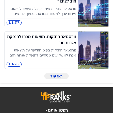
חוב לציבור
נורסטאר החזקות אינק. קיבלה אישור לרישום
ניירות ערך למסחר בבורסה, בכפוף לתנאים
שנקבעו. ההנפקה לציבור צפויה להניב תמורה
IL:NSTR
כוללת של 72.135 מיליון ש”ח.
נורסטאר החזקות: תוצאות מכרז להנפקת
אגרות חוב
נורסטאר החזקות בע”מ הודיעה על תוצאות
מכרז למשקיעים מסווגים להנפקת אגרות חוב
בסדרה ד’. במסגרת המכרז הוגשו התחייבויות
IL:NSTR
מוקדמות לרכישת 80,671 יחידות אגרות חוב
בהיקף כספי של 85 מיליון ש”ח.
ראו עוד
חפשו אותנו -