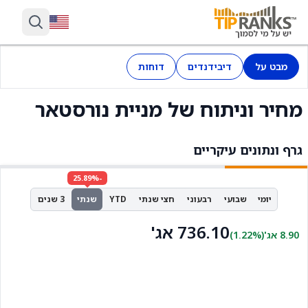
מבט על
דיבידנדים
דוחות
מחיר וניתוח של מניית נורסטאר
גרף ונתונים עיקריים
-25.89%
יומי
שבועי
רבעוני
חצי שנתי
YTD
שנתי
3 שנים
736.10 אג'
8.90 אג'
(1.22%)