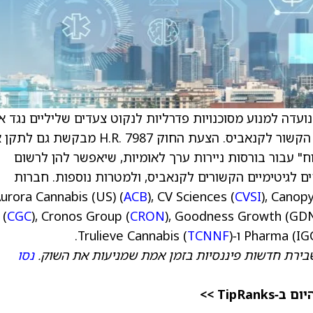
עדה למנוע מסוכנויות פדרליות לנקוט צעדים שליליים נגד א
רק בגלל שהוא מספק סיוע עסקי לעסק לגיטימי הקשור לקנאביס. הצעת החוק H.R. 7987 מבקש
 ליצור "מקלט בטוח" עבור בורסות ניירות ערך לאומיות, שיאפשר להן לרשום
 לגיטימיים הקשורים לקנאביס, ולמטרות נוספות. חברות
ACB
), CV Sciences (
CVSI
), Canop
(
CGC
), Cronos Group (
CRON
), Goodness Growth (GDN
TCNNF
).
Pharma (IGC)
בירת חדשות פיננסיות בזמן אמת שמניעות את השוק.
נסו
TipR >>