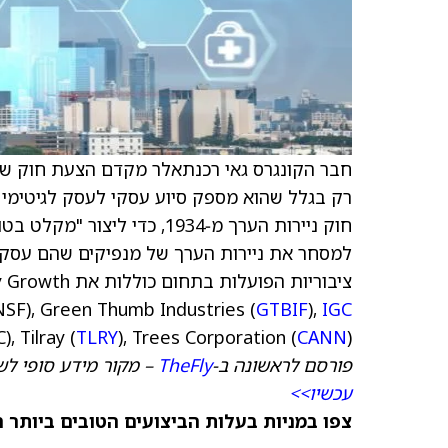
חבר הקונגרס גאי רכנתאלר מקדם הצעת חוק שנו
חוק ניירות הערך מ‑1934, כדי
למסחר את ניירות הערך של מנפיקים שהם עסקים
ציבוריות הפועלות בתחום כוללות את Aurora Cannabis (US) (
y Growth
SF), Green Thumb Industries (
GTBIF
),
IGC
) ו‑Trulieve Cannabis (
CANN
), Trees Corporation (
TLRY
, Tilray (
פורסם לראשונה ב‑
TheFly
– מקור מידע סופי לש
עכשיו>>
צפו במניות בעלות הביצועים הטובים ביותר היום ב‑anks