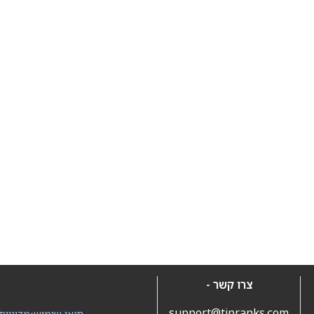
צרו קשר -
support@tipranks.com
תנאי שימוש
•
מדיניות