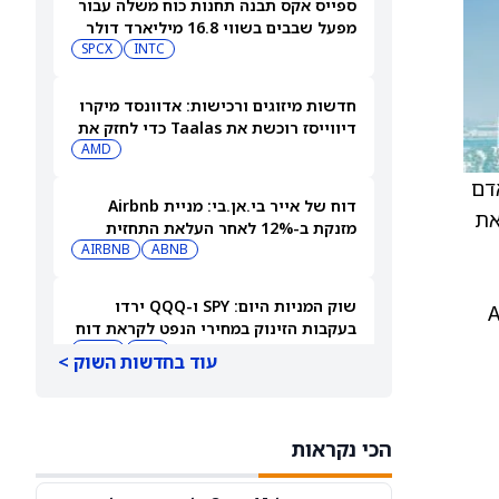
ספייס אקס תבנה תחנות כוח משלה עבור
מפעל שבבים בשווי 16.8 מיליארד דולר
SPCX
INTC
חדשות מיזוגים ורכישות: אדוונסד מיקרו
דיווייסז רוכשת את Taalas כדי לחזק את
מהלך ה-AI inference שלה
AMD
דם
דוח של אייר בי.אן.בי: מניית Airbnb
ת גם לתקן את
מזנקת ב-12% לאחר העלאת התחזית
AIRBNB
ABNB
שוק המניות היום: SPY ו-QQQ ירדו
בעקבות הזינוק במחירי הנפט לקראת דוח
התעסוקה המרכזי
DIA
QQQ
עוד בחדשות השוק >
תשכחו לרגע מספייס אקס (SPCX): שתי
מניות חלל נוספות צפויות לפרסם דוחות
הכי נקראות
ב-10 באוגוסט
ASTS
RKLB