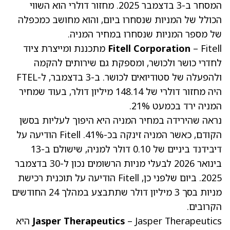
המסחר ב-3 בדצמבר 2025. מחזור דולרי הוא השווי
הכולל של המניות שנסחרו ביום, והוא מחושב כמכפלה
של מספר המניות שנסחרו במחיר המניה.
Fitell Corporation
– Fitell מתכננת ומייצרת ציוד
לחדרי כושר ולכושר, ומספקת גם שירותים להקמה
ולהפעלה של סטודיואים לכושר. ב-3 בדצמבר, ל-FTEL
היה מחזור דולרי של 148.14 מיליון דולר, בעוד שמחיר
המניה ירד בכמעט 21%.
נראה שהירידה במחיר המניה היא היפוך לעליות בסשן
הקודם, כאשר המניה זינקה בכ-41%. Fitell הודיעה על
דיבידנד ביניים של 0.10 דולר למניה, שישולם ב-13
בינואר 2026 לבעלי מניות הרשומים נכון ל-30 בדצמבר
2025. ביום שלפני כן, Fitell הודיעה על תוכנית רכישת
מניות בסך 3 מיליון דולר שתתבצע במהלך 24 החודשים
הקרובים.
Jasper Therapeutics
– Jasper Therapeutics היא