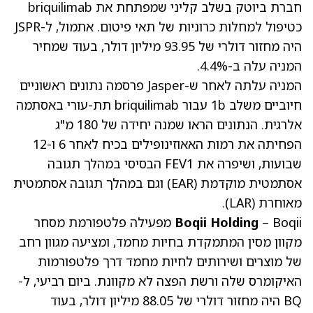
חברת ביוטק בשלב קליני שמפתחת את briquilimab
כטיפול למחלות כרוניות של תאי פיטום. אתמול, ל-JSPR
היה מחזור דולרי של 93.95 מיליון דולר, בעוד שמחיר
המניה עלה ב-4.4%.
המניה עלתה לאחר ש-Jasper פרסמה נתונים ראשוניים
חיוביים משלב 1b עבור briquilimab תת-עורי באסתמה
אלרגית. הנתונים הראו שמנה יחידה של 180 מ"ג
הפחיתה את רמות האאוזינופילים בכיח לאחר 6 ו-12
שבועות, ושיפרה את FEV1 הבסיסי במהלך תגובה
אסתמטית מוקדמת (EAR) וגם במהלך תגובה אסתמטית
מאוחרת (LAR).
Boqii Holding
– Boqii מפעילה פלטפורמת מסחר
מקוון מסין המתמקדת בחיות מחמד, ומציעה מגוון רחב
של מוצרים ושירותים לחיות מחמד דרך פלטפורמות
האיקומרס שלה ורשת הפצה לא מקוונת. ביום רביעי, ל-
BQ היה מחזור דולרי של 88.05 מיליון דולר, בעוד