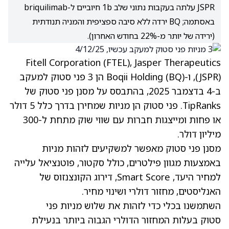
JSPR עלתה בעקבות נתוני שלב 1b חיוביים ל-briquilimab
באסתמה; BQ ירדה ללא סיבה ספציפית והמניה תנודתית
(ירידה של יותר מ-22% בחודש האחרון).
Fitell Corporation
(FTEL)
, Jasper Therapeutics
(JSPR)
, ו-Boqii Holding
(BQ)
הן 3 פני סטוק למעקב
ב-4 בדצמבר 2025, בהתבסס על מסנן פני סטוק של
TipRanks. פני סטוק הן מניות שמחירן בדרך כלל 5 דולר
או פחות ומייצגות חברות עם שווי שוק מתחת ל-300
מיליון דולר.
מסנן פני סטוק מאפשר למשקיעים לזהות מניות
באמצעות מגוון פילטרים, כולל סקטור, פוטנציאל עלייה
למחיר היעד, Smart Score, דירוג הקונצנזוס של
האנליסטים, מחזור דולרי ושינוי מחיר.
השתמשנו בכלי כדי לזהות את שלוש מניות פני
סטוק בעלות המחזור הדולרי הגבוה ביותר בנעילת