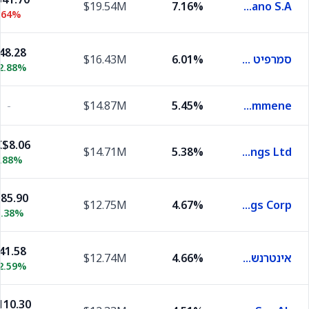
$19.54M
7.16%
Suzano S.A.
.64%
48.28
סמרפיט ווסטרוק
6.01%
$16.43M
2.88%
-
$14.87M
5.45%
UPM Kymmene
$8.06
$14.71M
5.38%
Nine Dragons Paper Holdings Ltd.
.88%
885.90
$12.75M
4.67%
Oji Holdings Corp
1.38%
41.58
אינטרנשיונל פייפר
4.66%
$12.74M
2.59%
110.30