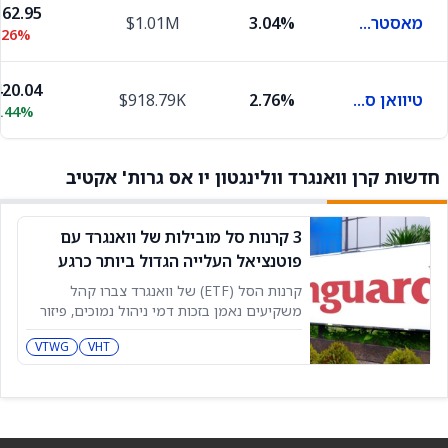
62.95
מאסטרקארד
3.04%
$1.01M
.26%
20.04
טיוואן סמיקונדקטור מניופקצ'רינג
2.76%
$918.79K
0.44%
חדשות קרן וואנגרד וולינגטון יו אס גרות' אקטיב
3 קרנות סל מובילות של וואנגרד עם
פוטנציאל העלייה הגדול ביותר כרגע
קרנות הסל (ETF) של וואנגרד צברו קהל
משקיעים נאמן בזכות דמי ניהול נמוכים, פיזור
רחב וגישה ארוכת טווח ליצירת עושר. הרבה
VTWG
VHT
משקיעים נמשכים למוצרים של וואנגרד כי הם
נותנים חשיפה לנושאים חשובים בשוק, בלי
לגבות את דמי הניהול הגבוהים שרואים בדרך
כלל בקרנות מנוהלות אקטיבית. השילוב הזה
עזר לוואנגרד