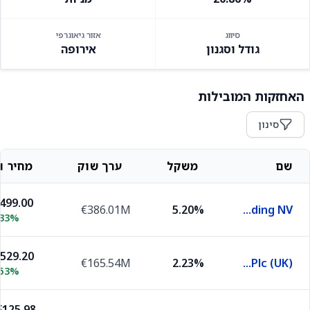
סיווג
אזור גיאוגרפי
גודל וסגנון
אירופה
האחזקות המובילות
סינון
שם
משקל
ערך שוק
מחיר וש
,499.00
€386.01M
5.20%
ASML Holding NV
.33%
,529.20
€165.54M
2.23%
Hsbc Holdings Plc (UK)
.53%
125.98