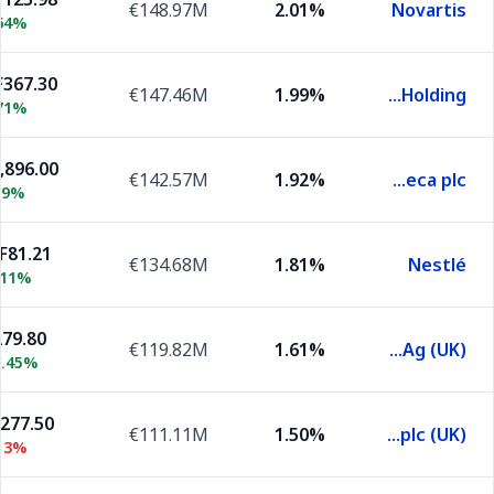
€148.97M
2.01%
Novartis
64%
367.30
€147.46M
1.99%
Roche Holding
71%
,896.00
€142.57M
1.92%
AstraZeneca plc
39%
F81.21
€134.68M
1.81%
Nestlé
.11%
279.80
€119.82M
1.61%
Siemens Ag (UK)
2.45%
,277.50
€111.11M
1.50%
Shell plc (UK)
13%