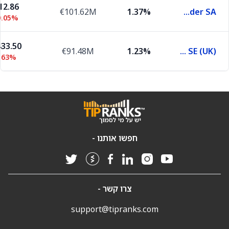
12.86
€101.62M
1.37%
Banco Santander SA
0.05%
433.50
€91.48M
1.23%
Allianz SE (UK)
.63%
חפשו אותנו -
צרו קשר -
support@tipranks.com