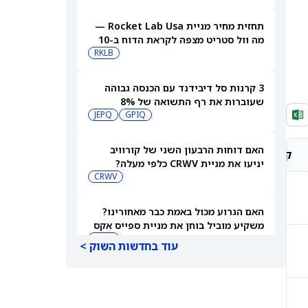
במניית HIMS
תחזית מחיר מניית Rocket Lab Usa —
מה וול סטריט מצפה לקראת הדוח ב-10
באוגוסט
RKLB
3 קרנות סל דיבידנד עם הכנסה גבוהה
שעוברות את רף התשואה של 8%
JEPQ
GPIQ
האם דוחות הרבעון השני של קורוויב
קונצנזוס אנליסטים
מחיר יעד אנליסטים
יניעו את מניית CRWV כלפי מעלה?
CRWV
-
-
האם הגרוע מכול באמת כבר מאחורינו?
משקיע מוביל בוחן את מניית ספייס אקס
SPCX
עוד בחדשות השוק >
-
-
מיקרון או SK hynix: מניית שבבי AI אחת
היא מציאה, והשנייה יקרה מדי
SKHY
MU
-
-