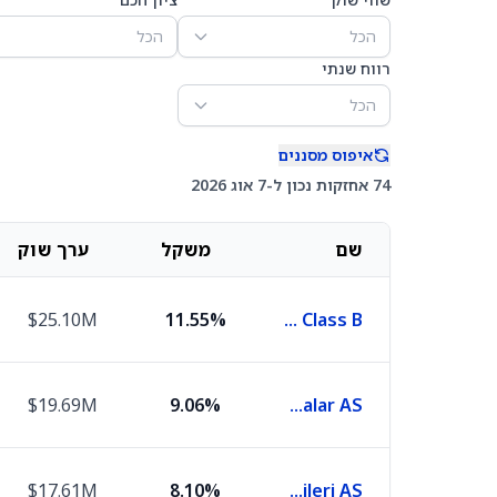
הכל
הכל
רווח שנתי
הכל
איפוס מסננים
74 אחזקות נכון ל-7 אוג 2026
שם
משקל
ערך שוק
$25.10M
11.55%
Aselsan Elektronik Sanayi ve Ticaret A.S. Class B
$19.69M
9.06%
BIM Birlesik Magazalar AS
$17.61M
8.10%
Turkiye Petrol Rafinerileri AS