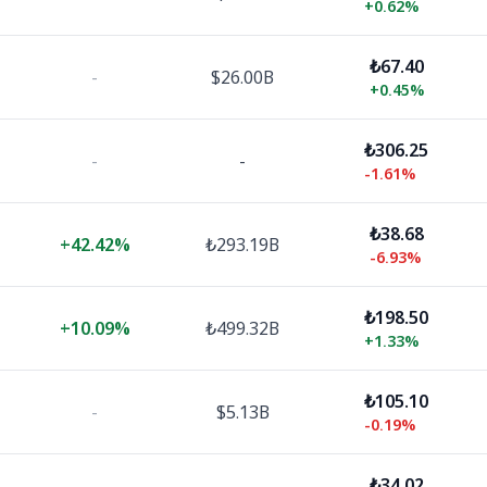
+
0.62%
₺67.40
-
$26.00B
+
0.45%
₺306.25
-
-
-1.61%
₺38.68
+
42.42%
₺293.19B
-6.93%
₺198.50
+
10.09%
₺499.32B
+
1.33%
₺105.10
-
$5.13B
-0.19%
₺34.02