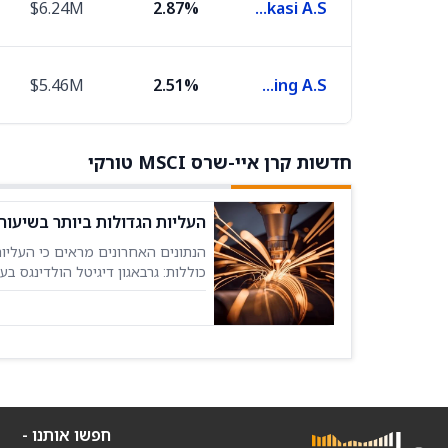
$6.24M
2.87%
Yapi ve Kredi Bankasi A.S.
$5.46M
2.51%
Haci Omer Sabanci Holding A.S.
חדשות קרן איי-שרס MSCI טורקי
העליות הגדולות ביותר בשיעור
הנתונים האחרונים מראים כי העליות
 2X Long BMNR Daily Target ETF
(BMNU) 24.42% +0.73, Olaplex החזקות
חפשו אותנו -