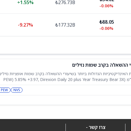
+
1.55%
₺276.73B
-0.06%
₺88.05
-9.27%
₺177.32B
-0.06%
י ההשאלה בקרב שמות נזילים
 האינדיקטיביות הגדולות ביותר בשיעורי ההשאלה בקרב שמות אופציות נזילים
כוללות: גרבאגון דיגיטל הולדינגס בע"מ (PEW) 5.85% +3.97, Direxion Daily 20 plus Year Treasury Bear 3X
Shares (TMV) 33.13% +1.91, Mesoblast (MESO) 16.87% +1.06, T-REX
PEW
NVS
צרו קשר -