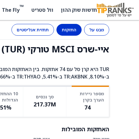
™
The Fly
חדשות שוק ההון
וול סטריט
מבט על
החזקות
תחזית אנליסטים
איי-שרס MSCI טורקי (TUR) - החזקות
ב-8.10%, TR:AKBNK ב-5.41%, TR:THYAO ב-4.66%.
מספר ניירות
10 ההחזק
סך נכסים
הערך בקרן
הגדולות
217.37M
.51%
74
האחזקות המובילות
שווי שוק
ציון חכם