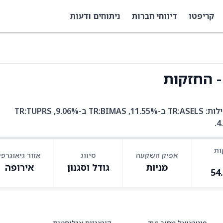
קריפטו
דיווחי חברות
ניתוחים ודעות
TUR היא קרן סל עם 74 אחזקות. בין האחזקות המובילות: TR:ASELS ב-11.55%, TR:BIMAS ב-9.06%, TR:TUPRS
ות
אפיק השקעה
סיווג
אזור גיאוגרפי
מניות
גודל וסגנון
אירופה
54
פוטנציאל מחיר יעד
קונצנזוס אנליסטים