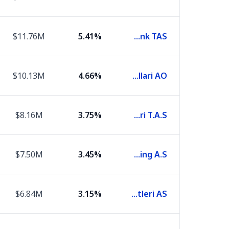
$11.76M
5.41%
Akbank TAS
$10.13M
4.66%
Turk Hava Yollari AO
$8.16M
3.75%
Eregli Demir Ve Celik Fabrikalari T.A.S.
$7.50M
3.45%
Koc Holding A.S.
$6.84M
3.15%
Turkcell Iletisim Hizmetleri AS