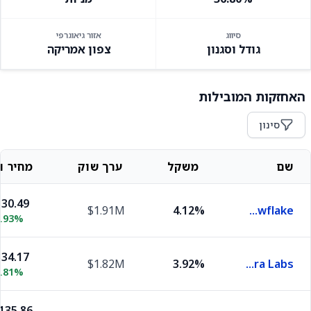
סיווג
אזור גיאוגרפי
גודל וסגנון
צפון אמריקה
האחזקות המובילות
סינון
שם
משקל
ערך שוק
מחיר וש
30.49
$1.91M
4.12%
Snowflake
3.93%
34.17
$1.82M
3.92%
Astera Labs
0.81%
135.86