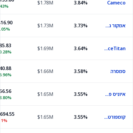
$1.78M
3.84%
Cameco
.43%
16.90
אמקור גרופ
3.73%
$1.73M
1.05%
85.83
$1.69M
3.64%
ServiceTitan
0.28%
40.88
סמסרה
3.58%
$1.66M
6.96%
56.56
איוניס פארמסוטיקלס
3.55%
$1.65M
3.80%
,694.55
קומפורט סיסטמס יו.אס.איי
3.55%
$1.65M
11%