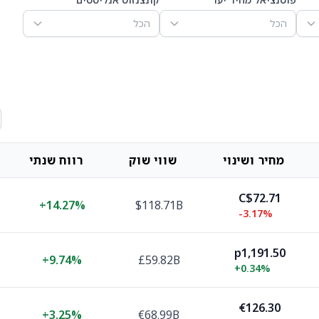
הכל
הכל
מחיר ושינוי
שווי שוק
רווח שנתי
C$72.71
+
14.27%
$118.71B
-3.17%
p1,191.50
+
9.74%
£59.82B
+
0.34%
€126.30
+
3.25%
€68.99B