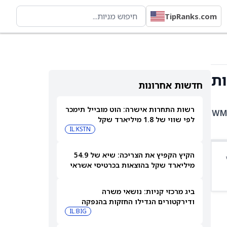
TipRanks.com
חדשות אחרונות
רשות התחרות אישרה: הוט מובייל תימכר
קות. בין האחזקות המובילות: TSE:ENB ב-6.33%, GB:NG ב-4.88%, FR:DG ב-4.51%, WMB
לפי שווי של 1.8 מיליארד שקל
IL:KSTN
הקיץ הקפיץ את הצריכה: שיא של 54.9
מיליארד שקל בהוצאות בכרטיסי אשראי
ביולי
ביג מרכזי קניות: נושאי משרה
ודירקטורים הגדילו החזקות בהנפקה
פרטית
IL:BIG