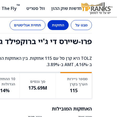
™
The Fly
חדשות שוק ההון
וול סטריט
מבט על
החזקות
תחזית אנליסטים
פרו-שיירס די ג'יי ברוקפילד גלובל אי
ב-4.16%, AMT ב-3.89%.
מספר ניירות
10 ההחזק
סך נכסים
הערך בקרן
הגדולות
175.69M
.14%
115
האחזקות המובילות
שווי שוק
ציון חכם