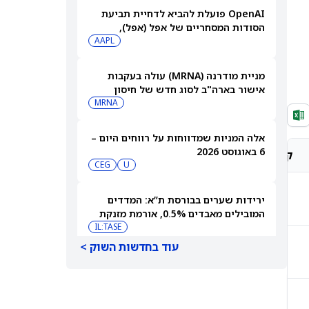
OpenAI פועלת להביא לדחיית תביעת
הסודות המסחריים של אפל (אפל),
שאותה כינתה "רשלנית, אגרסיבית
AAPL
ואישית באופן מוזר"
מניית מודרנה (MRNA) עולה בעקבות
אישור בארה"ב לסוג חדש של חיסון
לשפעת — למה זה חשוב
MRNA
אלה המניות שמדווחות על רווחים היום –
6 באוגוסט 2026
קונצנזוס אנליסטים
מחיר יעד אנליסטים
CEG
U
החזק
C$78.51
ירידות שערים בבורסת ת”א: המדדים
המובילים מאבדים 0.5%, אורמת מזנקת
7% אחרי הדוחות
IL:TASE
עוד בחדשות השוק >
קנייה מתונה
1,374.27 p
פרטנר תקשורת תפרסם תוצאות רבעון
שני 2026 ותציג מצגת
IL:PTNR
קנייה חזקה
€145.93