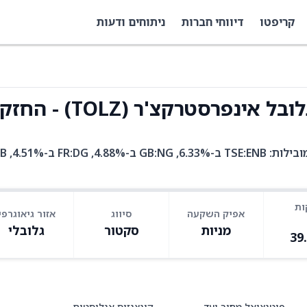
קריפטו
דיווחי חברות
ניתוחים ודעות
נפרסטרקצ'ר (TOLZ) - החזקות
TOLZ היא קרן סל עם 115 אחז
ות
אפיק השקעה
סיווג
אזור גיאוגרפי
מניות
סקטור
גלובלי
39
פוטנציאל מחיר יעד
קונצנזוס אנליסטים