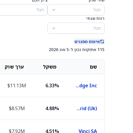
הכל
הכל
רווח שנתי
הכל
איפוס מסננים
115 אחזקות נכון ל-5 אוג 2026
שם
משקל
ערך שוק
$11.13M
6.33%
Enbridge Inc
$8.57M
4.88%
National Grid (Uk)
$7.92M
4.51%
Vinci SA