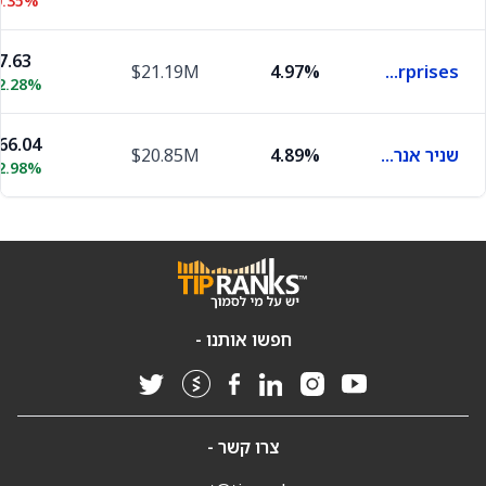
0.35%
7.63
$21.19M
4.97%
Icahn Enterprises
2.28%
66.04
שניר אנרג'י פרטנרס
4.89%
$20.85M
2.98%
חפשו אותנו -
צרו קשר -