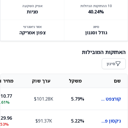
10 ההחזקות הגדולות
אפיק השקעה
40.24%
מניות
סיווג
אזור גיאוגרפי
גודל וסגנון
צפון אמריקה
האחזקות המובילות
סינון
שם
משקל
ערך שוק
מחיר וש
10.77
קורצפט תרפיוטיקס
5.79%
$101.28K
2.61%
29.96
ג׳קסון פיננשל קלאס A
5.22%
$91.37K
.53%