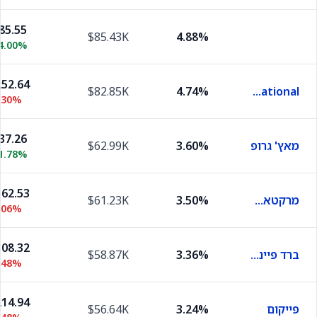
85.55
$85.43K
4.88%
4.00%
52.64
$82.85K
4.74%
Enova International
.30%
37.26
מאץ' גרופ
3.60%
$62.99K
1.78%
62.53
מרקטאקסס
3.50%
$61.23K
.06%
08.32
ברד פייננשל הולדינגס
3.36%
$58.87K
.48%
14.94
פייקום
3.24%
$56.64K