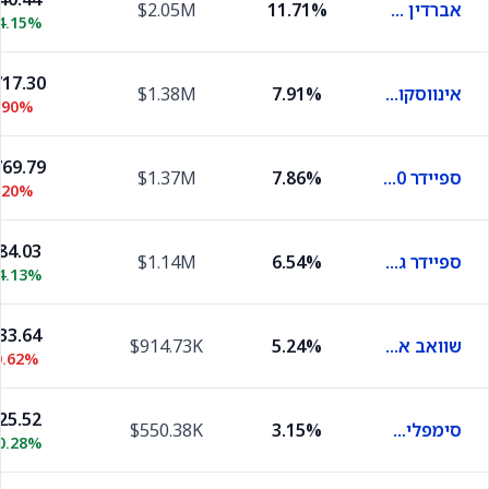
אברדין סטנדרד פיזיקל גולד שיירס
11.71%
$2.05M
4.15%
17.30
אינווסקו QQQ
7.91%
$1.38M
.90%
69.79
ספיידר S&P 500
7.86%
$1.37M
.20%
84.03
ספיידר גולד מיני-שרס
6.54%
$1.14M
4.13%
33.64
שוואב ארה"ב דיבידנד
5.24%
$914.73K
0.62%
25.52
סימפליפיי מנג'ד פיוצ'רס סטרטג'י
3.15%
$550.38K
0.28%