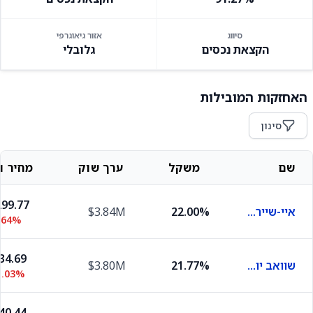
סיווג
אזור גיאוגרפי
הקצאת נכסים
גלובלי
האחזקות המובילות
סינון
שם
משקל
ערך שוק
מחיר וש
99.77
איי-שיירס ראסל 2000
22.00%
$3.84M
.64%
34.69
שוואב יו אס סמול קאפ
21.77%
$3.80M
1.03%
40.44