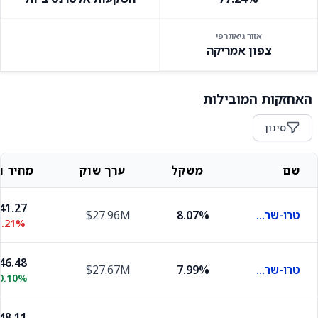
אזור גיאוגרפי
צפון אמריקה
האחזקות המובילות
סינון
שם
משקל
ערך שוק
מחיר וש
41.27
טרו-שרס סטרקטצ'רד אאוטקאם פברואר
8.07%
$27.96M
0.21%
46.48
טרו-שרס סטרוקט'רד אאוטקאם ג'ולי
7.99%
$27.67M
0.10%
48.11