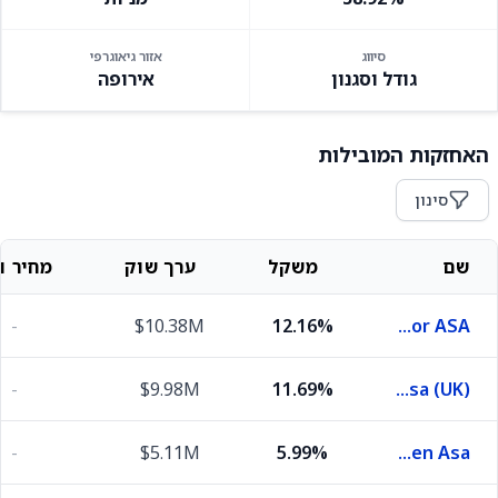
סיווג
אזור גיאוגרפי
גודל וסגנון
אירופה
האחזקות המובילות
סינון
שם
משקל
ערך שוק
מחיר וש
-
$10.38M
12.16%
Equinor ASA
-
$9.98M
11.69%
Dnb Asa (UK)
-
$5.11M
5.99%
Kongsberg Gruppen Asa