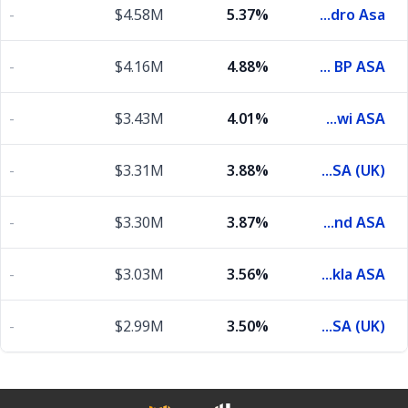
-
$4.58M
5.37%
Norsk Hydro Asa
-
$4.16M
4.88%
Aker BP ASA
-
$3.43M
4.01%
Mowi ASA
-
$3.31M
3.88%
Telenor ASA (UK)
-
$3.30M
3.87%
Storebrand ASA
-
$3.03M
3.56%
Orkla ASA
-
$2.99M
3.50%
Subsea 7 SA (UK)