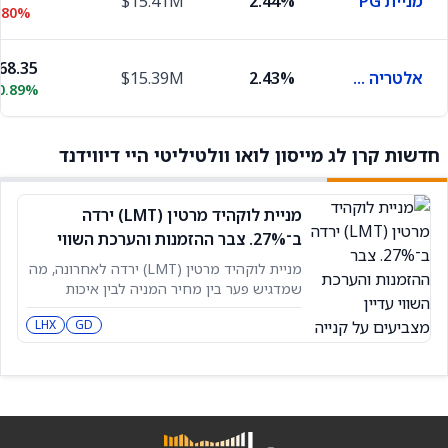
מניית PG
2.44%
$15.41M
.80%
68.35
אלטריה גרופ
2.43%
$15.39M
0.89%
חדשות קרן לג מייסון לואו וולטיליטי היי דיווידנד
מניית לוקהיד מרטין (LMT) ירדה
ב־27%. צבר ההזמנות והערכת השווי
עדיין מצביעים על קנייה
מניית לוקהיד מרטין (LMT) ירדה לאחרונה, מה
שמדגיש פער בין מחיר המניה לבין איכות
הרווחים – פער שסותרים אותו גם צבר ההזמנות
LHX
GD
בהיקף 186.43 מיליארד דולר וגם תחזית 2026
המאושרת מחדש. במכפיל רווח עתידי של
16.88, LMT נסחרת מתחת לחברות הגנה רבות
אחרות, למרות צבר הזמנות שההנהלה מדגישה
כבסיס