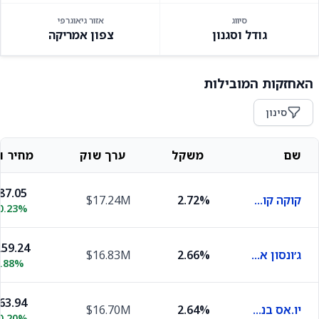
סיווג
אזור גיאוגרפי
גודל וסגנון
צפון אמריקה
האחזקות המובילות
סינון
שם
משקל
ערך שוק
מחיר וש
87.05
קוקה קולה
2.72%
$17.24M
0.23%
59.24
ג׳ונסון אנד ג׳ונסון
2.66%
$16.83M
0.88%
63.94
יו.אס בנקורפ
2.64%
$16.70M
0.20%