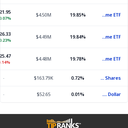
21.95
$4.50M
19.85%
iShares iBonds 2027 Term High Yield and Income ETF
0.07%
26.33
$4.49M
19.84%
iShares iBonds 2030 Term High Yield and Income ETF
0.23%
25.47
$4.48M
19.78%
iShares iBonds 2031 Term High Yield and Income ETF
0.14%
-
$163.79K
0.72%
BlackRock Cash Funds Treasury SL Agency Shares
-
$52.65
0.01%
U.S. Dollar