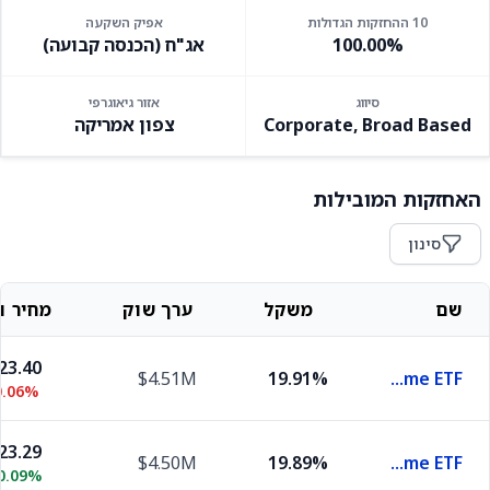
10 ההחזקות הגדולות
אפיק השקעה
100.00%
אג"ח (הכנסה קבועה)
סיווג
אזור גיאוגרפי
Corporate, Broad Based
צפון אמריקה
האחזקות המובילות
סינון
שם
משקל
ערך שוק
מחיר וש
23.40
$4.51M
19.91%
iShares iBonds 2028 Term High Yield and Income ETF
0.06%
23.29
$4.50M
19.89%
iShares iBonds 2029 Term High Yield and Income ETF
0.09%