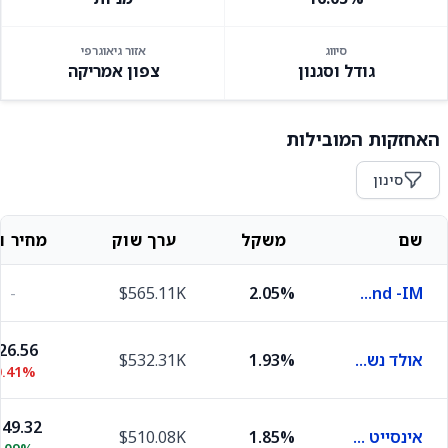
סיווג
אזור גיאוגרפי
גודל וסגנון
צפון אמריקה
האחזקות המובילות
סינון
שם
משקל
ערך שוק
מחיר וש
-
$565.11K
2.05%
JPMorgan Trust I Prime Money Market Fund -IM-
26.56
אולד נשיונל בנקורפ
1.93%
$532.31K
0.41%
49.32
אינסייט אנטרפרייזס
1.85%
$510.08K