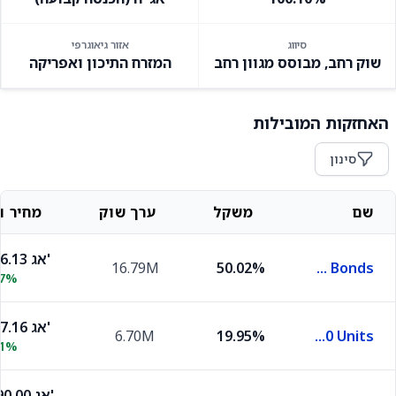
סיווג
אזור גיאוגרפי
שוק רחב, מבוסס מגוון רחב
המזרח התיכון ואפריקה
האחזקות המובילות
סינון
שם
משקל
ערך שוק
מחיר וש
3,896.13 אג'
16.79M
50.02%
KSM ETF (0A) Government Bonds
07%
4,077.16 אג'
6.70M
19.95%
KSM ETF (00) Tel Bond-60 Units
11%
39,590.00 אג'