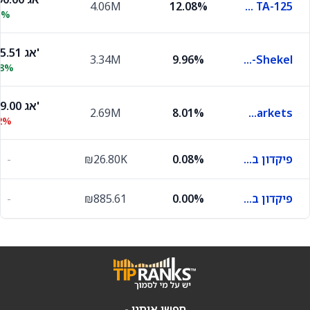
4.06M
12.08%
KSM ETF (4A) TA-125
0%
4,395.51 אג'
3.34M
9.96%
KSM ETF (00) Tel Bond-Shekel
08%
4,969.00 אג'
2.69M
8.01%
KSM ETF (4D) MSCI Emerging Markets
2%
פיקדון בבנק מסוים
0.08%
₪26.80K
-
פיקדון בבנק מסוים
0.00%
₪885.61
-
חפשו אותנו -