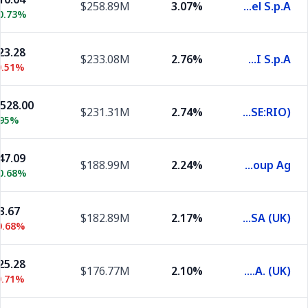
$258.89M
3.07%
Enel S.p.A.
0.73%
23.28
$233.08M
2.76%
ENI S.p.A.
0.51%
,528.00
$231.31M
2.74%
Rio Tinto (LSE:RIO)
.95%
47.09
$188.99M
2.24%
Mercedes-Benz Group Ag
0.68%
3.67
$182.89M
2.17%
Telefonica SA (UK)
0.68%
25.28
$176.77M
2.10%
Repsol S.A. (UK)
0.71%