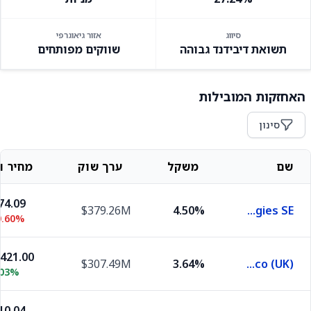
סיווג
אזור גיאוגרפי
תשואת דיבידנד גבוהה
שווקים מפותחים
האחזקות המובילות
סינון
שם
משקל
ערך שוק
מחיר וש
74.09
$379.26M
4.50%
TotalEnergies SE
0.60%
,421.00
$307.49M
3.64%
British American Tobacco (UK)
.03%
10.04