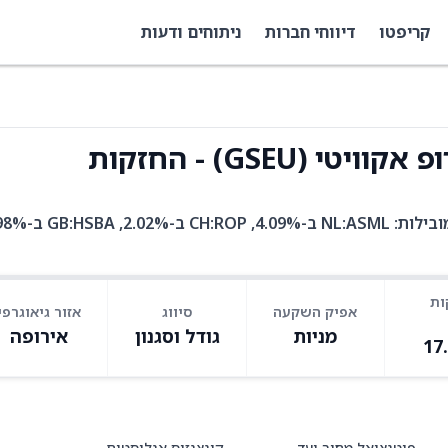
קריפטו
דיווחי חברות
ניתוחים ודעות
(GSEU) - החזקות
ות
אפיק השקעה
סיווג
אזור גיאוגרפי
מניות
גודל וסגנון
אירופה
17
פוטנציאל מחיר יעד
קונצנזוס אנליסטים