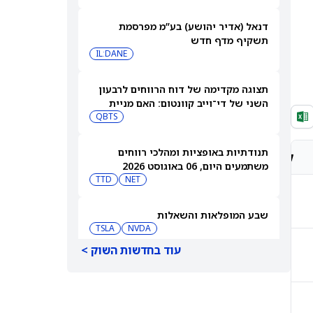
דנאל (אדיר יהושע) בע”מ מפרסמת
תשקיף מדף חדש
IL:DANE
תצוגה מקדימה של דוח הרווחים לרבעון
השני של די־וייב קוונטום: האם מניית
(QBTS) יכולה להמשיך לבנות על רבעון
QBTS
הפריצה שלה?
תנודתיות באופציות ומהלכי רווחים
קונצנזוס אנליסטים
מחיר יעד אנליסטים
משתמעים היום, 06 באוגוסט 2026
TTD
NET
קנייה חזקה
€2,130.13
שבע המופלאות והשאלות
TSLA
NVDA
עוד בחדשות השוק >
החזק
CHF354.35
SPCX, אנבידיה – קאת'י ווד מהמרת
בגדול על ספייס אקס ואנבידיה, ומוכרת
את פלנטיר
CRCL
NVDA
קנייה מתונה
1,548.34 p