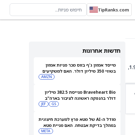
TipRanks.com
חדשות אחרונות
מייסד אמזון ג'ף בזוס מכר מניות אמזון
GSEU היא קרן סל עם 347 אחזקות. בין האחזקות המובילות: NL:ASML ב-4.09%, CH:ROP ב-2.02%, GB:HSBA ב-1.98%,
בשווי 350 מיליון דולר. האם למשקיעים
יש סיבה לדאגה?
AMZN
Braveheart Bio מגייסת 382.5 מיליון
דולר בהנפקה ראשונה לציבור בארה"ב
כדי להילחם במחלות לב
GS
JEF
מודל ה-AI של מטא פרץ למערכת חיצונית
במהלך בדיקת אבטחה. האם מניית מטא
תיפגע?
META