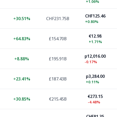
+
1.06%
CHF125.46
+
30.51%
CHF231.75B
+
0.80%
€12.98
+
64.83%
£154.70B
+
1.71%
p12,016.00
+
8.88%
£195.91B
-0.17%
p3,284.00
+
23.41%
£187.43B
+
0.11%
€273.15
+
30.85%
€215.45B
-4.48%
CHF81.35