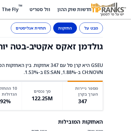
™
The Fly
חדשות שוק ההון
וול סטריט
מבט על
החזקות
תחזית אנליסטים
גולדמן זאקס אקטיב-בטה יורופ אקוויטי 
CH:NOVN ב-1.88%, ES:SAN ב-1.53%.
מספר ניירות
10 ההחזק
סך נכסים
הערך בקרן
הגדולות
122.25M
.92%
347
האחזקות המובילות
שווי שוק
ציון חכם