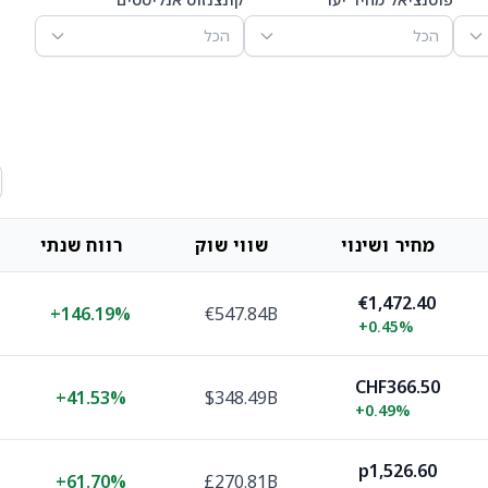
הכל
הכל
מחיר ושינוי
שווי שוק
רווח שנתי
€1,472.40
+
146.19%
€547.84B
+
0.45%
CHF366.50
+
41.53%
$348.49B
+
0.49%
p1,526.60
+
61.70%
£270.81B