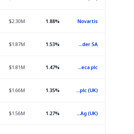
$2.30M
1.88%
Novartis
$1.87M
1.53%
Banco Santander SA
$1.81M
1.47%
AstraZeneca plc
$1.66M
1.35%
Shell plc (UK)
$1.56M
1.27%
Siemens Ag (UK)