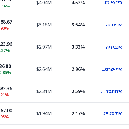
ג׳יי פי מורגן
4.52%
$4.04M
0.34%
88.67
אריסטה נטוורקס
3.54%
$3.16M
.90%
23.96
אנבידיה
3.33%
$2.97M
2.27%
36.80
איי-שרס ביטקוין
2.96%
$2.64M
0.85%
83.36
אדוונסד מיקרו דיווייסז
2.59%
$2.31M
.21%
67.00
אולסטייט
2.17%
$1.94M
.95%