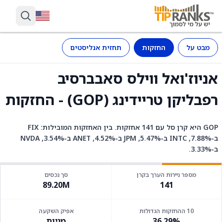
מבט על
החזקות
תחזית אנליסטים
אניוז'ואל ווילס סאבברסיב
רפבליקן טריידינג (GOP) - החזקות
GOP היא קרן סל עם 141 אחזקות. בין האחזקות המובילות: FIX
ב-7.88%, INTC ב-5.47%, JPM ב-4.52%, ANET ב-3.54%, NVDA
ב-3.33%.
מספר ניירות הערך בקרן
סך נכסים
89.20M
141
10 ההחזקות הגדולות
אפיק השקעה
36.29%
מניות