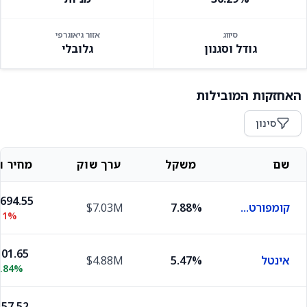
סיווג
אזור גיאוגרפי
גודל וסגנון
גלובלי
האחזקות המובילות
סינון
שם
משקל
ערך שוק
מחיר וש
,694.55
קומפורט סיסטמס יו.אס.איי
7.88%
$7.03M
11%
01.65
אינטל
5.47%
$4.88M
1.84%
57.52