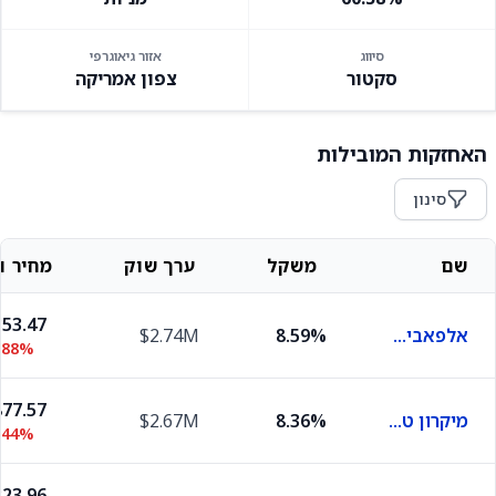
סיווג
אזור גיאוגרפי
סקטור
צפון אמריקה
האחזקות המובילות
סינון
שם
משקל
ערך שוק
מחיר וש
53.47
אלפאבית C
8.59%
$2.74M
.88%
77.57
מיקרון טכנולוג'י
8.36%
$2.67M
.44%
23.96