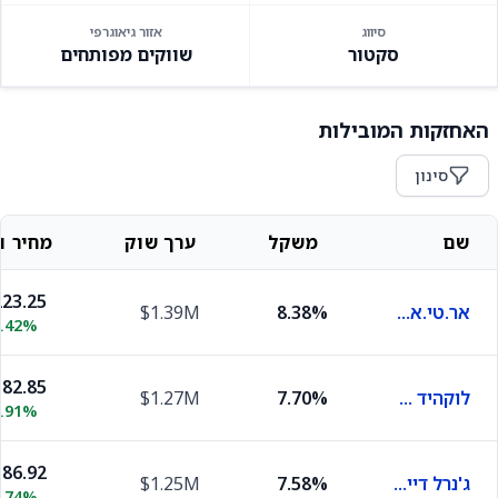
סיווג
אזור גיאוגרפי
סקטור
שווקים מפותחים
האחזקות המובילות
סינון
שם
משקל
ערך שוק
מחיר וש
23.25
אר.טי.אקס.
8.38%
$1.39M
0.42%
82.85
לוקהיד מרטין
7.70%
$1.27M
0.91%
86.92
ג'נרל דיינמיקס
7.58%
$1.25M
0.74%