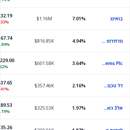
32.19
בואינג
7.01%
$1.16M
.33%
67.74
נורת׳רופ גרומן
4.94%
$816.85K
1.84%
,229.00
$601.58K
3.64%
Bae Systems Plc
.32%
37.65
דל טכנולוג'יז
2.16%
$357.46K
.41%
89.53
אל3 האריס טכנולוג'יז
1.97%
$325.53K
1.19%
35.26