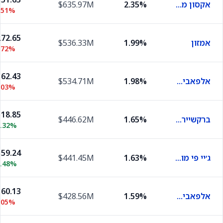
אקסון מובייל
2.35%
$635.97M
.51%
72.65
אמזון
1.99%
$536.33M
.72%
62.43
אלפאבית A
1.98%
$534.71M
.03%
18.85
ברקשייר הת'אווי בי
1.65%
$446.62M
0.32%
59.24
ג׳יי פי מורגן
1.63%
$441.45M
0.48%
60.13
אלפאבית C
1.59%
$428.56M
.05%