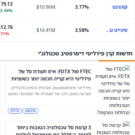
79.13
קוהרנט
3.77%
$10.96M
13.44%
12.76
סיגייט טכנולוג'י
3.58%
$10.41M
.71%
חדשות קרן פידליטי דיסרפטיב טכנולוג'י
FTEC מול FDTX: איזו תעודת סל של
פידליטי היא קנייה חכמה יותר כשמניות
הטכנולוגיה הגדולות מזנקות?
פידליטי אינווסטמנטס, מנהלת נכסים גלובלית,
מציעה מגוון רחב של תעודות סל שמכסה כמעט
כל פינה בשוק. בין היתר יש לה קרנות ממוקדות
טכנולוגיה, כמו פידליטי MSCI אינפורמיישן
FDTX
AMZN
טכנולוג׳י אינדקס (FTEC) ו-Fidelity Disruptive
Technology ETF (FDTX). כשמניות
הטכנולוגיה בעלות שווי השוק הגדול ממשיכות
3 קרנות סל טכנולוגיה הטובות ביותר
לעלות, אחרי שורה של דוחות חזקים ביולי
לקנייה ב־2026 עם פוטנציאל לעליות