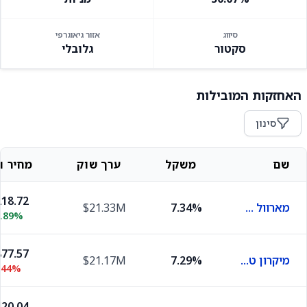
סיווג
אזור גיאוגרפי
סקטור
גלובלי
האחזקות המובילות
סינון
שם
משקל
ערך שוק
מחיר וש
18.72
מארוול טכנולוג'י גרופ
7.34%
$21.33M
3.89%
77.57
מיקרון טכנולוג'י
7.29%
$21.17M
.44%
20.04