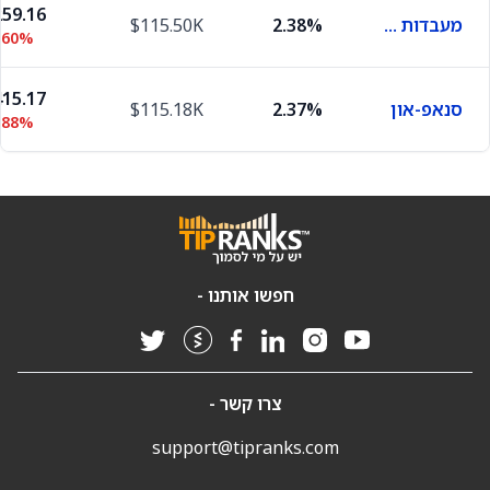
59.16
מעבדות צ'רלס ריבר
2.38%
$115.50K
.60%
15.17
סנאפ-און
2.37%
$115.18K
.88%
חפשו אותנו -
צרו קשר -
support@tipranks.com