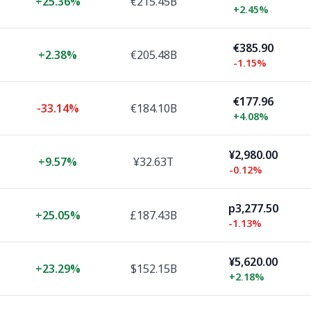
+
25.36%
€215.45B
+
2.45%
€385.90
+
2.38%
€205.48B
-1.15%
€177.96
-33.14%
€184.10B
+
4.08%
¥2,980.00
+
9.57%
¥32.63T
-0.12%
p3,277.50
+
25.05%
£187.43B
-1.13%
¥5,620.00
+
23.29%
$152.15B
+
2.18%