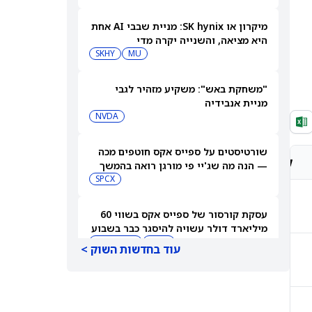
מיקרון או SK hynix: מניית שבבי AI אחת
היא מציאה, והשנייה יקרה מדי
SKHY
MU
"משחקת באש": משקיע מזהיר לגבי
מניית אנבידיה
NVDA
שורטיסטים על ספייס אקס חוטפים מכה
קונצנזוס אנליסטים
מחיר יעד אנליסטים
— הנה מה שג'יי פי מורגן רואה בהמשך
SPCX
החזק
CHF358.22
עסקת קורסור של ספייס אקס בשווי 60
מיליארד דולר עשויה להיסגר כבר בשבוע
הבא… אבל המותג Cursor עלול להיעלם
SPCX
PC:CURSO
עוד בחדשות השוק >
קנייה מתונה
CHF129.38
מניית מעקב? ג'פריס גרופ שוקלת את
הספקולציות על מיזוג בין SpaceX
לטסלה
JEF
SPCX