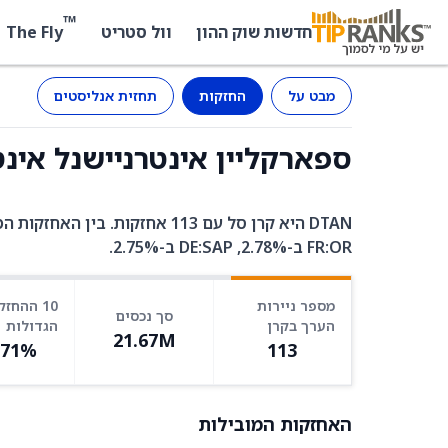
™
The Fly
חדשות שוק ההון
וול סטריט
מבט על
החזקות
תחזית אנליסטים
ספארקליין אינטרניישנל אינטנג'בל ואלי
FR:OR ב-2.78%, DE:SAP ב-2.75%.
מספר ניירות
10 ההחזק
סך נכסים
הערך בקרן
הגדולות
21.67M
.71%
113
האחזקות המובילות