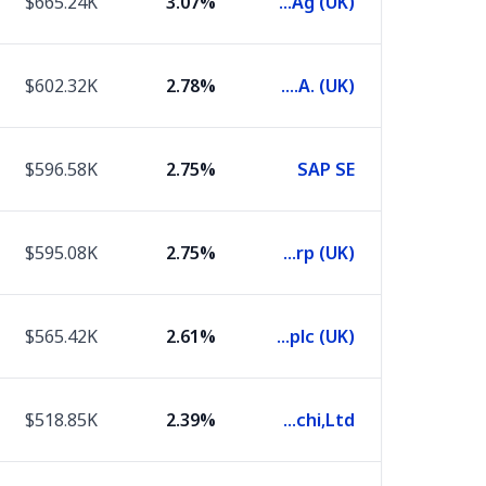
$665.24K
3.07%
Siemens Ag (UK)
$602.32K
2.78%
L'Oreal S.A. (UK)
$596.58K
2.75%
SAP SE
$595.08K
2.75%
Toyota Motor Corp (UK)
$565.42K
2.61%
Shell plc (UK)
$518.85K
2.39%
Hitachi,Ltd.