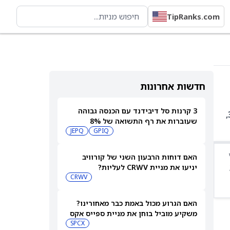
TipRanks.com
חדשות אחרונות
3 קרנות סל דיבידנד עם הכנסה גבוהה
DTAN היא קרן סל עם 113 אחזקות. בין האחזקות המובילות: CH:ROP ב-3.67%, CH:NOVN ב-3.26%, DE:SIE ב-3.07%,
שעוברות את רף התשואה של 8%
JEPQ
GPIQ
האם דוחות הרבעון השני של קורוויב
יניעו את מניית CRWV לעליות?
CRWV
האם הגרוע מכול באמת כבר מאחורינו?
משקיע מוביל בוחן את מניית ספייס אקס
SPCX