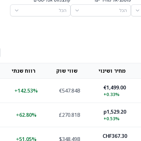
הכל
הכל
מחיר ושינוי
שווי שוק
רווח שנתי
€1,499.00
+
142.53%
€547.84B
+
0.33%
p1,529.20
+
62.80%
£270.81B
+
0.53%
CHF367.30
+
51.05%
$348.49B