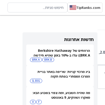
TipRanks.com
חדשות אחרונות
הרווחים של Berkshire Hathaway
DJXXF היא קרן סל עם 601 אחזקות. בין האחזקות המובילות: NL:ASML ב-4.25%, GB:HSBA ב-2.23%, CH:ROP ב-2.01%,
(BRK.A) עלו ב-16% בזמן שהיא חידשה
BRK.B
רכישות עצמיות בהיקף של 4.5 מיליארד
BRK.A
דולר
ביג מרכזי קניות: שריפה באתר בניית
המרכז המסחרי בפתח תקוה
IL:BIG
מה שהיה השבוע, ומה צפוי בשבוע הבא:
מאקרו ושווקים, 9 באוגוסט
V
F