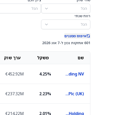
הכל
הכל
רווח שנתי
הכל
איפוס מסננים
601 אחזקות נכון ל-7 אוג 2026
שם
משקל
ערך שוק
€452.92M
4.25%
ASML Holding NV
€237.32M
2.23%
Hsbc Holdings Plc (UK)
€214.22M
2.01%
Roche Holding