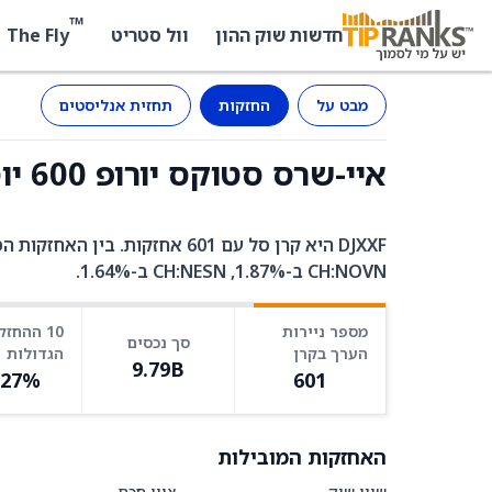
™
The Fly
חדשות שוק ההון
וול סטריט
מבט על
החזקות
תחזית אנליסטים
איי-שרס סטוקס יורופ 600 יוסיטס (DJXXF) - החזקות
CH:NOVN ב-1.87%, CH:NESN ב-1.64%.
מספר ניירות
10 ההחזק
סך נכסים
הערך בקרן
הגדולות
9.79B
.27%
601
האחזקות המובילות
שווי שוק
ציון חכם