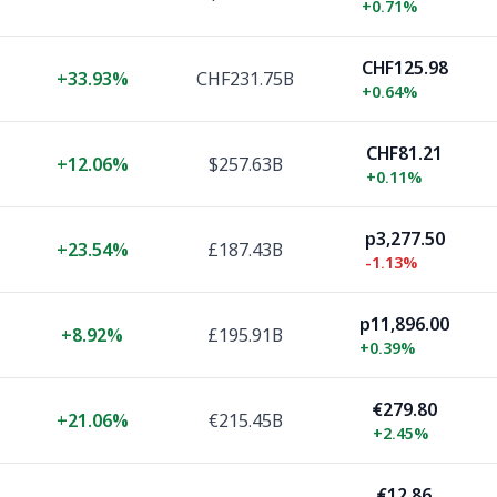
+
0.71%
CHF125.98
+
33.93%
CHF231.75B
+
0.64%
CHF81.21
+
12.06%
$257.63B
+
0.11%
p3,277.50
+
23.54%
£187.43B
-1.13%
p11,896.00
+
8.92%
£195.91B
+
0.39%
€279.80
+
21.06%
€215.45B
+
2.45%
€12.86