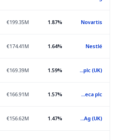
€199.35M
1.87%
Novartis
€174.41M
1.64%
Nestlé
€169.39M
1.59%
Shell plc (UK)
€166.91M
1.57%
AstraZeneca plc
€156.62M
1.47%
Siemens Ag (UK)