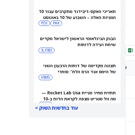
תאריכי האקס-דיבידנד מתקרבים עבור 10
המניות האלה – השבוע של 10 באוגוסט
PDI
PAX
2026
הבנק הבינלאומי הראשון לישראל מקדים
שיחת ועידה לדוחות
IL:FIBI
תצוגה מקדימה של דוחות הרבעון השני
קונצנזוס אנליסטים
מחיר יעד אנליסטים
של הימס אנד הרס הלת': סוחרי
האופציות נערכים לתנועה של 14.5%
HIMS
במניית HIMS
קנייה חזקה
€2,130.13
תחזית מחיר מניית Rocket Lab Usa —
מה וול סטריט מצפה לקראת הדוח ב-10
באוגוסט
RKLB
עוד בחדשות השוק >
קנייה מתונה
1,585.72 p
3 קרנות סל דיבידנד עם הכנסה גבוהה
שעוברות את רף התשואה של 8%
JEPQ
GPIQ
קנייה מתונה
CHF358.30