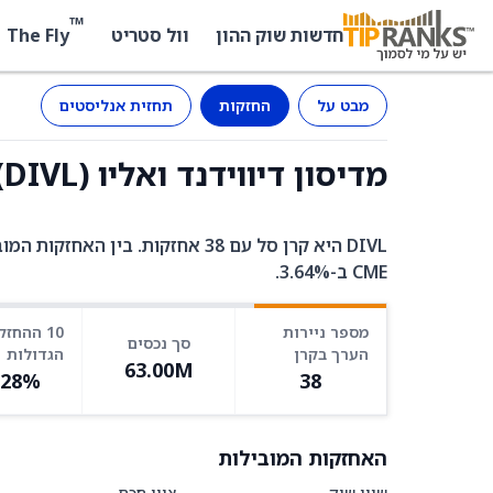
™
The Fly
חדשות שוק ההון
וול סטריט
מבט על
החזקות
תחזית אנליסטים
מדיסון דיווידנד ואליו (DIVL) - החזקות
CME ב-3.64%.
מספר ניירות
10 ההחזק
סך נכסים
הערך בקרן
הגדולות
63.00M
.28%
38
האחזקות המובילות
שווי שוק
ציון חכם