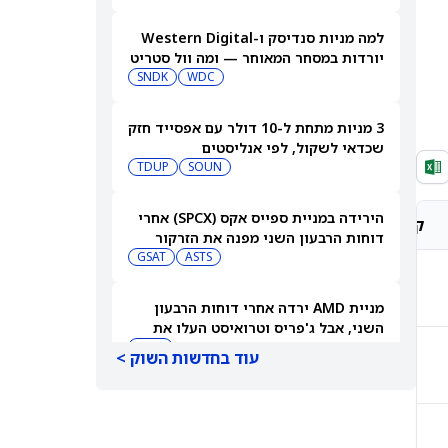
למה מניות סנדיסק ו-Western Digital
יורדות במסחר המאוחר — ומה וול סטריט
צופה בהמשך
WDC
SNDK
3 מניות מתחת ל-10 דולר עם אפסייד חזק
שכדאי לשקול, לפי אנליסטים
TDUP
SOUN
הירידה במניית ספייס אקס (SPCX) אחרי
קונצנזוס אנליסטים
מחיר יעד אנליסטים
דוחות הרבעון השני מפנה את הזרקור
ASTS
לקרנות סל חלל עם חשיפה גבוהה
GSAT
קנייה חזקה
$279.94
מניית AMD ירדה אחרי דוחות הרבעון
השני, אבל ג'פריס וטרואיסט העלו את
מחירי היעד. הנה הסיבה
AMD
עוד בחדשות השוק >
קנייה מתונה
$166.06
אטסי מקצצת 12% מכוח האדם שלה, אבל
AI וקיצוץ עלויות אינם הסיבה
AMZN
WMT
קנייה חזקה
$216.50