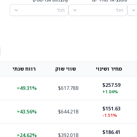
הכל
הכל
מחיר ושינוי
שווי שוק
רווח שנתי
$257.59
+
49.31%
$617.78B
+
1.04%
$151.63
+
43.56%
$644.21B
-1.51%
$186.41
+
24.62%
$392.01B