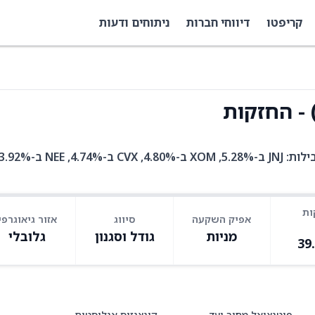
קריפטו
דיווחי חברות
ניתוחים ודעות
ות
אפיק השקעה
סיווג
אזור גיאוגרפי
מניות
גודל וסגנון
גלובלי
39
פוטנציאל מחיר יעד
קונצנזוס אנליסטים