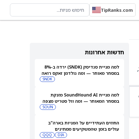
TipRanks.com
חדשות אחרונות
למה מניית סנדיסק (SNDK) ירדה ב-8%
DIVL היא קרן סל עם 38 אחזקות. בין האחזקות המובילות: JNJ ב-5.28%, XOM ב-4.80%, CVX ב-4.74%, NEE ב-3.92%,
במסחר מאוחר — ומה גולדמן זאקס רואה
בהמשך
SNDK
למה מניית SoundHound AI מזנקת
במסחר המאוחר — ומה וול סטריט מצפה
שיקרה בהמשך
SOUN
החוזים העתידיים על המניות בארה"ב
עולים בזמן שהמשקיעים ממתינים
לדוחות נוספים
DIA
QQQ