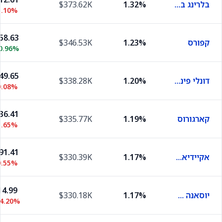
בלרינג ברנדס
1.32%
$373.62K
1.10%
58.63
קפורס
1.23%
$346.53K
0.96%
49.65
דונלי פיננשל סולושנס
1.20%
$338.28K
0.08%
36.41
קארגורוס
1.19%
$335.77K
1.65%
91.41
אקיידיאן אסט מנג'מנט
1.17%
$330.39K
0.55%
14.99
יוסאנה הלת' סיינסז
1.17%
$330.18K
34.20%