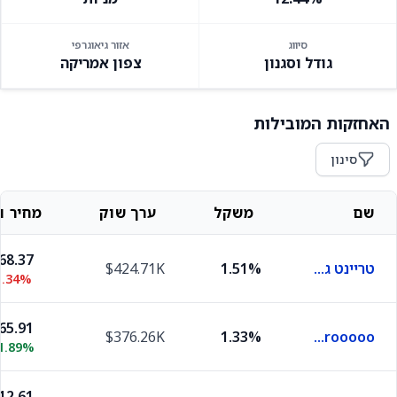
סיווג
אזור גיאוגרפי
גודל וסגנון
צפון אמריקה
האחזקות המובילות
סינון
שם
משקל
ערך שוק
מחיר וש
68.37
טריינט גרופ
1.51%
$424.71K
1.34%
65.91
$376.26K
1.33%
Karooooo
1.89%
12.61