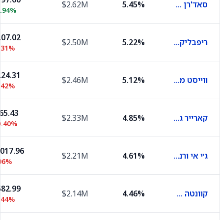
סאד'רן קופר
5.45%
$2.62M
0.94%
07.02
ריפבליק סרוויסז
5.22%
$2.50M
.31%
24.31
ווייסט מנג׳מנט
5.12%
$2.46M
.42%
65.43
קארייר גלובל
4.85%
$2.33M
0.40%
,017.96
ג׳י אי ורנובה
4.61%
$2.21M
06%
82.99
קוונטה סרוויסז
4.46%
$2.14M
.44%