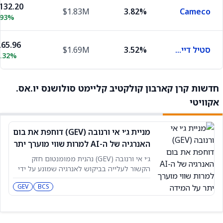
132.20
$1.83M
3.82%
Cameco
.93%
65.96
סטיל דיינמיקס
3.52%
$1.69M
0.32%
חדשות קרן קארבון קולקטיב קליימט סולושנס יו.אס.
אקוויטי
מניית ג׳י אי ורנובה (GEV) דוחפת את בום
האנרגיה של ה-AI למרות שווי מוערך יתר
על המידה
ג׳י אי ורנובה (GEV) נהנית ממומנטום חזק
הקשור לעלייה בביקוש לאנרגיה שמונע על ידי
בינה מלאכותית (AI), אבל תמחור המניה כבר
GEV
BCS
משקף הרבה מהפוטנציאל הזה, ולכן אני נוקט
גישה זהירה כלפי GEV. המניה זינקה ביותר
מ-210% בשנה האחרונה, וכיום נסחרת במכפיל
רווח עתידי של כ-61, יותר מפי שניים ממדד