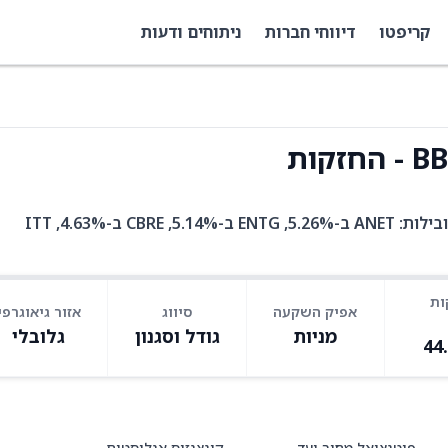
קריפטו
דיווחי חברות
ניתוחים ודעות
קות
BBHM היא קרן סל עם 30 אחזקות. בין האחזקות המובילות: ANET ב-5.26%, ENTG ב-5.14%, CBRE ב-4.63%, ITT
ות
אפיק השקעה
סיווג
אזור גיאוגרפי
מניות
גודל וסגנון
גלובלי
44
פוטנציאל מחיר יעד
קונצנזוס אנליסטים