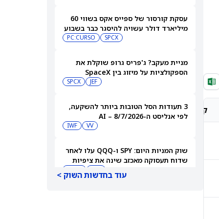
עסקת קורסור של ספייס אקס בשווי 60
מיליארד דולר עשויה להיסגר כבר בשבוע
הבא… אבל המותג Cursor עלול להיעלם
SPCX
PC:CURSO
מניית מעקב? ג'פריס גרופ שוקלת את
הספקולציות על מיזוג בין SpaceX
לטסלה
JEF
SPCX
3 תעודות הסל הטובות ביותר להשקעה,
קונצנזוס אנליסטים
מחיר יעד אנליסטים
לפי אנליסט ה-AI – 8/7/2026
IWF
VV
קנייה חזקה
$242.56
שוק המניות היום: SPY ו-QQQ עלו לאחר
שדוח תעסוקה מאכזב שינה את ציפיות
הריבית
DIA
QQQ
עוד בחדשות השוק >
קנייה מתונה
$166.13
מניות מחשוב קוונטי מזנקות כשוושינגטון
בוחנת הגדלת המימון ב-68%
QBTS
IONQ
קנייה חזקה
$182.13