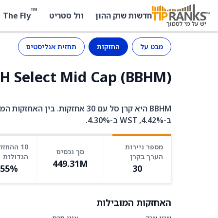
™
The Fly
חדשות שוק ההון
וול סטריט
מבט על
החזקות
תחזית אנליסטים
BBH Select Mid Cap (BBHM) - החז
ב-4.42%, WST ב-4.30%.
מספר ניירות
10 ההחזק
סך נכסים
הערך בקרן
הגדולות
449.31M
.55%
30
האחזקות המובילות
שווי שוק
ציון חכם