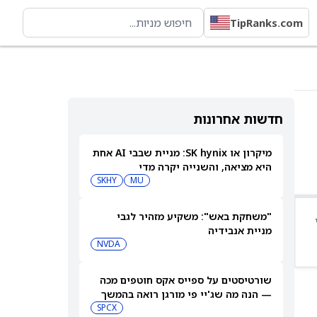
TipRanks.com
חדשות אחרונות
מיקרון או SK hynix: מניית שבבי AI אחת
היא מציאה, והשנייה יקרה מדי
SKHY
MU
"משחקת באש": משקיע מזהיר לגבי
מניית אנבידיה
NVDA
שורטיסטים על ספייס אקס חוטפים מכה
— הנה מה שג'יי פי מורגן רואה בהמשך
SPCX