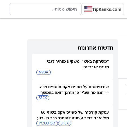
TipRanks.com
חדשות אחרונות
"משחקת באש": משקיע מזהיר לגבי
מניית אנבידיה
NVDA
שורטיסטים על ספייס אקס חוטפים מכה
— הנה מה שג'יי פי מורגן רואה בהמשך
SPCX
עסקת קורסור של ספייס אקס בשווי 60
מיליארד דולר עשויה להיסגר כבר בשבוע
הבא… אבל המותג Cursor עלול להיעלם
SPCX
PC:CURSO