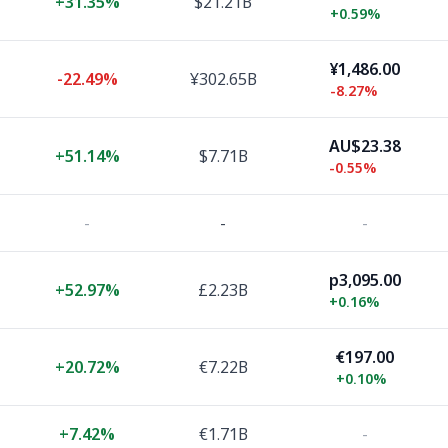
+
31.35%
$21.21B
+
0.59%
¥1,486.00
-22.49%
¥302.65B
-8.27%
AU$23.38
+
51.14%
$7.71B
-0.55%
-
-
-
p3,095.00
+
52.97%
£2.23B
+
0.16%
€197.00
+
20.72%
€7.22B
+
0.10%
+
7.42%
€1.71B
-