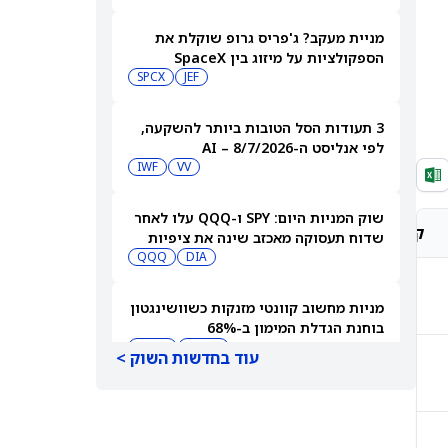
מניית מעקב? ג'פריס גרופ שוקלת את
הספקולציות על מיזוג בין SpaceX
לטסלה
JEF
SPCX
3 תעודות הסל הטובות ביותר להשקעה,
לפי אנליסט ה-AI – 8/7/2026
IWF
VV
שוק המניות היום: SPY ו-QQQ עלו לאחר
קונצנזוס אנליסטים
מחיר יעד אנליסטים
שדוח תעסוקה מאכזב שינה את ציפיות
הריבית
DIA
QQQ
-
-
מניות מחשוב קוונטי מזנקות כשוושינגטון
בוחנת הגדלת המימון ב-68%
QBTS
IONQ
עוד בחדשות השוק >
קנייה חזקה
8,142.86 p
המניות המובילות בעליות במדד S&P 500
היום, 7.8.26
QQQ
DIA