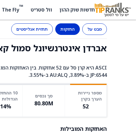
™
The Fly
חדשות שוק ההון
וול סטריט
מבט על
החזקות
תחזית אנליסטים
אברדן אינטרנשיונל סמול קאפ אקטיב (I
JP:6544 ב-3.89%, AU:ALQ ב-3.55%.
מספר ניירות
10 ההחזק
סך נכסים
הערך בקרן
הגדולות
80.80M
.14%
52
האחזקות המובילות