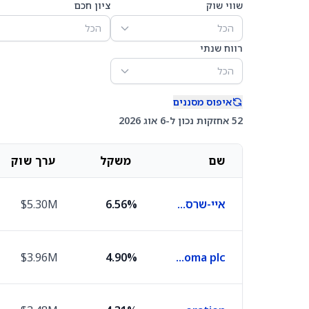
שווי שוק
ציון חכם
הכל
הכל
רווח שנתי
הכל
איפוס מסננים
52 אחזקות נכון ל-6 אוג 2026
שם
משקל
ערך שוק
איי-שרס MSCI אינדיה סמול קאפ
6.56%
$5.30M
$3.96M
4.90%
Diploma plc