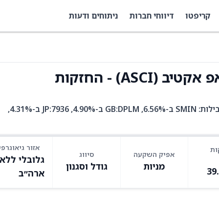
קריפטו
דיווחי חברות
ניתוחים ודעות
ASC) - החזקות
ASCI היא קרן סל עם 52 אחזקות. בין האחזקות המובילות: SMIN ב-6.56%, GB:DPLM ב-4.90%, JP:7936 ב-4.31%,
אזור גיאוגרפי
ות
אפיק השקעה
סיווג
גלובלי ללא
מניות
גודל וסגנון
39
ארה״ב