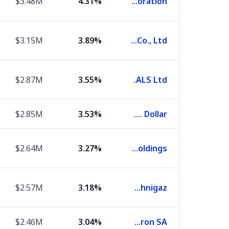
$3.48M
4.31%
Asics Corporation
$3.15M
3.89%
Japan Elevator Service Holdings Co., Ltd.
$2.87M
3.55%
ALS Ltd.
$2.85M
3.53%
U.S. Dollar
$2.64M
3.27%
Hill & Smith Holdings
$2.57M
3.18%
Gaztransport et technigaz
$2.46M
3.04%
Fagron SA