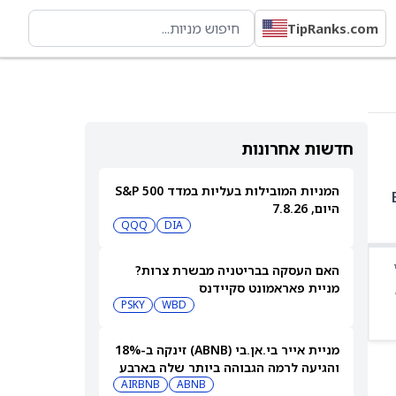
TipRanks.com
חדשות אחרונות
המניות המובילות בעליות במדד S&P 500
1.72%, BABA
היום, 7.8.26
QQQ
DIA
האם העסקה בבריטניה מבשרת צרות?
מניית פאראמונט סקיידנס
(NASDAQ:PSKY) עלתה בכל זאת
WBD
PSKY
מניית אייר בי.אן.בי (ABNB) זינקה ב-18%
והגיעה לרמה הגבוהה ביותר שלה בארבע
שנים
ABNB
AIRBNB