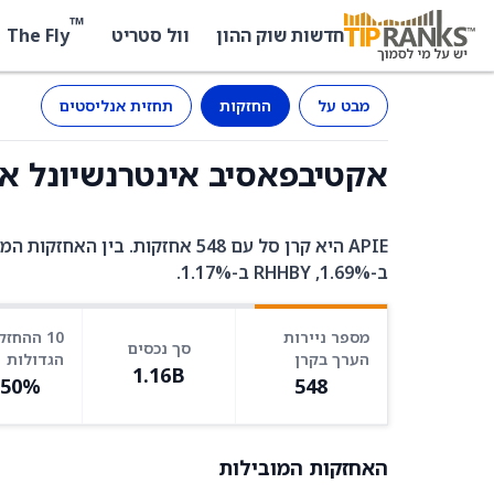
™
The Fly
חדשות שוק ההון
וול סטריט
מבט על
החזקות
תחזית אנליסטים
אקטיבפאסיב אינטרנשיונל איקוויטי (APIE
ב-1.69%, RHHBY ב-1.17%.
מספר ניירות
10 ההחזק
סך נכסים
הערך בקרן
הגדולות
1.16B
.50%
548
האחזקות המובילות