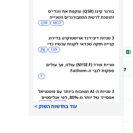
בורגר קינג (QSR) עוקפת את וונדי'ס
והופכת לרשת ההמבורגרים השנייה
בגודלה בארה"ב
MCD
QSR
3 מניות דיבידנד אריסטוקרט בדירוג
קנייה חזקה שכדאי לקנות עכשיו כדי
לקבל תשלום בספטמבר — 8/7/26
CVX
JNJ
מניית פורד (NYSE:F) עולה, אך עולים
קונצנזוס אנליסטים
מחיר יעד אנליסטים
ספקות לגבי ה-Fathom
F
קנייה חזקה
$525.00
3 מניות ה-AI הטובות ביותר עם פוטנציאל
אפסייד של יותר מ-80%, לפי אנליסטים
INOD
AIOT
עוד בחדשות השוק >
קנייה מתונה
$106.00
סוכני AI ממשיכים לפרוץ לחברות, אבל
אף אחד לא יודע את מי לתבוע
PC:ANTPQ
META