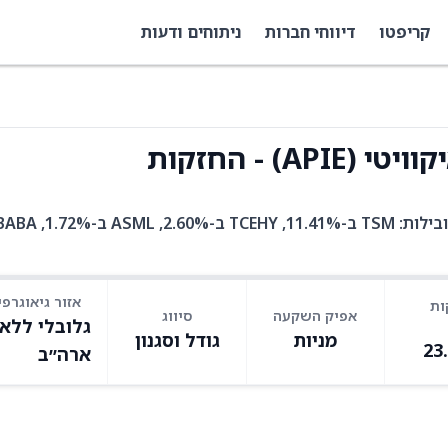
קריפטו
דיווחי חברות
ניתוחים ודעות
) - החזקות
APIE היא קרן סל עם 548 אחזקות. בין האחזקות המובילות: TSM ב-11.41%, TCEHY ב-2.60%, ASML ב-
אזור גיאוגרפי
ות
אפיק השקעה
סיווג
גלובלי ללא
מניות
גודל וסגנון
23
ארה״ב