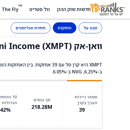
™
The Fly
חדשות שוק ההון
וול סטריט
מבט על
החזקות
תחזית אנליסטים
וואן-אק CEF Muni Income (XMPT) - החזקות
ב-6.25%, NVG ב-6.05%.
מספר ניירות
10 ההחזק
סך נכסים
הערך בקרן
הגדולות
218.28M
.42%
39