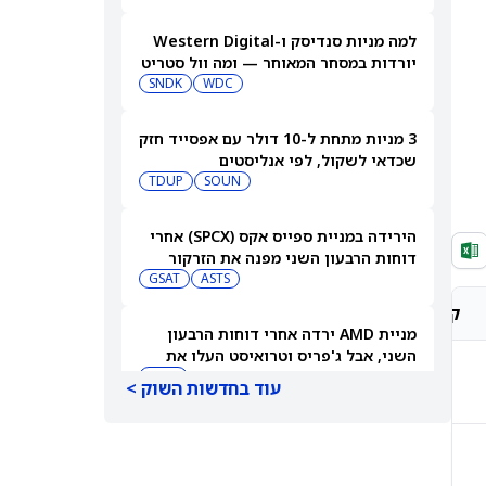
למה מניות סנדיסק ו-Western Digital
יורדות במסחר המאוחר — ומה וול סטריט
צופה בהמשך
WDC
SNDK
3 מניות מתחת ל-10 דולר עם אפסייד חזק
שכדאי לשקול, לפי אנליסטים
TDUP
SOUN
הירידה במניית ספייס אקס (SPCX) אחרי
דוחות הרבעון השני מפנה את הזרקור
ASTS
לקרנות סל חלל עם חשיפה גבוהה
GSAT
קונצנזוס אנליסטים
מחיר יעד אנליסטים
מניית AMD ירדה אחרי דוחות הרבעון
השני, אבל ג'פריס וטרואיסט העלו את
מחירי היעד. הנה הסיבה
AMD
-
-
עוד בחדשות השוק >
אטסי מקצצת 12% מכוח האדם שלה, אבל
AI וקיצוץ עלויות אינם הסיבה
-
-
AMZN
WMT