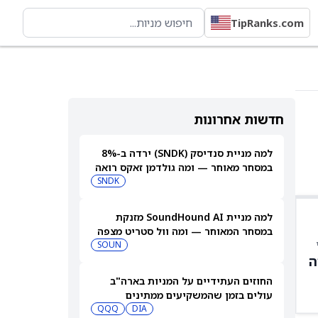
TipRanks.com
חדשות אחרונות
למה מניית סנדיסק (SNDK) ירדה ב-8%
במסחר מאוחר — ומה גולדמן זאקס רואה
בהמשך
SNDK
למה מניית SoundHound AI מזנקת
במסחר המאוחר — ומה וול סטריט מצפה
שיקרה בהמשך
SOUN
ה
החוזים העתידיים על המניות בארה"ב
עולים בזמן שהמשקיעים ממתינים
לדוחות נוספים
DIA
QQQ