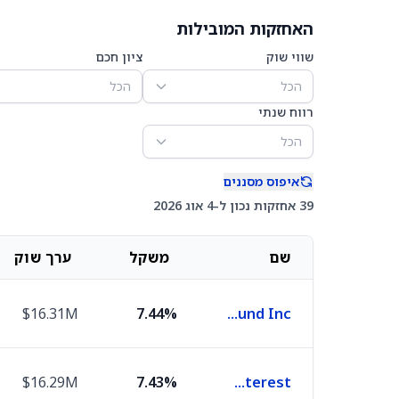
האחזקות המובילות
שווי שוק
ציון חכם
הכל
הכל
רווח שנתי
הכל
איפוס מסננים
39 אחזקות נכון ל-4 אוג 2026
שם
משקל
ערך שוק
$16.31M
7.44%
BlackRock MuniHoldings Fund Inc
$16.29M
7.43%
Nuveen AMT-Free Quality Municipal Income Fund of Benef Interest