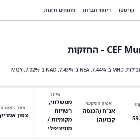
קריפטו
דיווחי חברות
ניתוחים ודעות
XMPT היא קרן סל עם 39 אחזקות. בין האחזקות המובילות: MHD ב-7.44%, NEA ב-7.43%, NAD ב-7.02%, MQY
סיווג
ממשלתי,
אפיק השקעה
ות
אזור גיאוגרפי
אג"ח (הכנסה
רשויות
צפון אמריק
59
קבועה)
מקומיות /
מוניציפלי