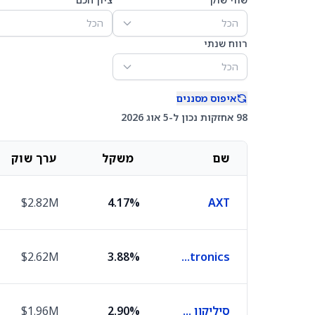
הכל
הכל
רווח שנתי
הכל
איפוס מסננים
98 אחזקות נכון ל-5 אוג 2026
שם
משקל
ערך שוק
$2.82M
4.17%
AXT
$2.62M
3.88%
Applied Optoelectronics
סיליקון מושן
2.90%
$1.96M