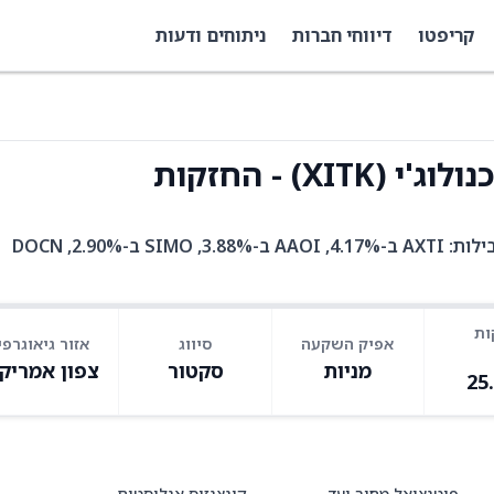
קריפטו
דיווחי חברות
ניתוחים ודעות
X) - החזקות
XITK היא קרן סל עם 98 אחזקות. בין האחזקות המובילות: AXTI ב-4.17%, AAOI ב-3.88%, SIMO ב-2.90%, DOCN
ות
אפיק השקעה
סיווג
אזור גיאוגרפי
מניות
סקטור
צפון אמריק
25
פוטנציאל מחיר יעד
קונצנזוס אנליסטים