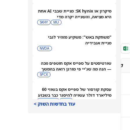
מיקרון או SK hynix: מניית שבבי AI אחת
היא מציאה, והשנייה יקרה מדי
SKHY
MU
"משחקת באש": משקיע מזהיר לגבי
מניית אנבידיה
NVDA
שורטיסטים על ספייס אקס חוטפים מכה
קונצנזוס אנליסטים
מחיר יעד אנליסטים
— הנה מה שג'יי פי מורגן רואה בהמשך
SPCX
קנייה חזקה
$90.75
עסקת קורסור של ספייס אקס בשווי 60
מיליארד דולר עשויה להיסגר כבר בשבוע
הבא… אבל המותג Cursor עלול להיעלם
SPCX
PC:CURSO
עוד בחדשות השוק >
קנייה מתונה
$144.30
מניית מעקב? ג'פריס גרופ שוקלת את
הספקולציות על מיזוג בין SpaceX
לטסלה
JEF
SPCX
קנייה חזקה
$366.25