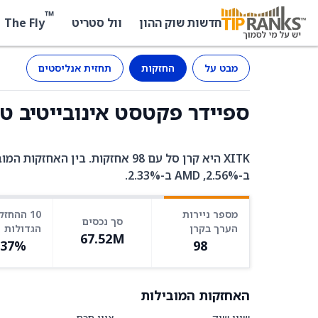
™
The Fly
חדשות שוק ההון
וול סטריט
מבט על
החזקות
תחזית אנליסטים
ספיידר פקטסט אינובייטיב טכנולוג'י (ITK
ב-2.56%, AMD ב-2.33%.
מספר ניירות
10 ההחזק
סך נכסים
הערך בקרן
הגדולות
67.52M
.37%
98
האחזקות המובילות
שווי שוק
ציון חכם