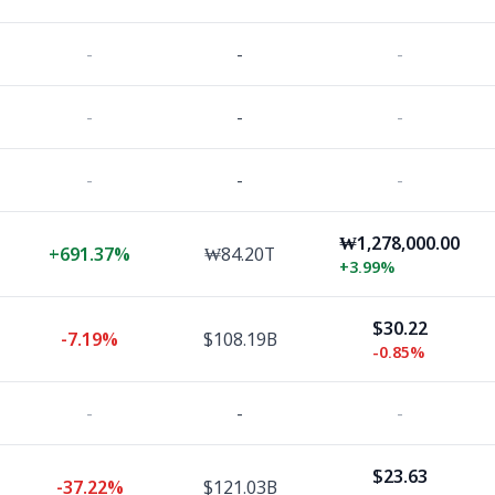
-
-
-
-
-
-
-
-
-
₩1,278,000.00
+
691.37%
₩84.20T
+
3.99%
$30.22
-7.19%
$108.19B
-0.85%
-
-
-
$23.63
-37.22%
$121.03B