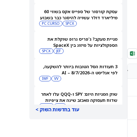
עסקת קורסור של ספייס אקס בשווי 60
מיליארד דולר עשויה להיסגר כבר בשבוע
הבא… אבל המותג Cursor עלול להיעלם
SPCX
PC:CURSO
מניית מעקב? ג'פריס גרופ שוקלת את
הספקולציות על מיזוג בין SpaceX
לטסלה
JEF
SPCX
3 תעודות הסל הטובות ביותר להשקעה,
קונצנזוס אנליסטים
מחיר יעד אנליסטים
לפי אנליסט ה-AI – 8/7/2026
IWF
VV
-
-
שוק המניות היום: SPY ו-QQQ עלו לאחר
שדוח תעסוקה מאכזב שינה את ציפיות
הריבית
DIA
QQQ
קנייה מתונה
₩485,007.09
עוד בחדשות השוק >
מניות מחשוב קוונטי מזנקות כשוושינגטון
בוחנת הגדלת המימון ב-68%
קנייה מתונה
₩2,417,500.00
QBTS
IONQ