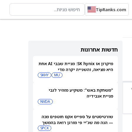
TipRanks.com
חדשות אחרונות
מיקרון או SK hynix: מניית שבבי AI אחת
היא מציאה, והשנייה יקרה מדי
SKHY
MU
"משחקת באש": משקיע מזהיר לגבי
מניית אנבידיה
NVDA
שורטיסטים על ספייס אקס חוטפים מכה
— הנה מה שג'יי פי מורגן רואה בהמשך
SPCX