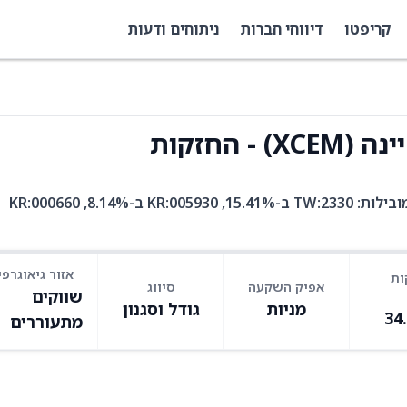
קריפטו
דיווחי חברות
ניתוחים ודעות
 החזקות
XCEM היא קרן סל עם 450 אחזקות. בין האחזקות המובילות: TW:2330 ב-15.41%, KR:005930 ב-8.14%, KR:000660
אזור גיאוגרפי
ות
אפיק השקעה
סיווג
שווקים
מניות
גודל וסגנון
34
מתעוררים