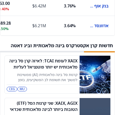
63.00
בנק אוף אמריקה
3.76%
$6.42M
0.40%
89.28
אדוונסד מיקרו דיווייסז
3.64%
$6.21M
1.50%
חדשות קרן אקסטרקרס בינה מלאכותית וביג דאטה
XAIX לעומת TCAI: לאיזה קרן סל בינה
מלאכותית יש יותר פוטנציאל לעליות
ב-2026?
קרנות סל בינה מלאכותית (AI) ממשיכות
למשוך את תשומת לב המשקיעים, בזמן
שחברות ממהרות לבנות את התשתית והתוכנה
CEG
MU
שמניעות את גל ה-AI הבא. שתי קרנות שסופגות
עניין הולך וגובר הן קרן הסל של Xtrackers
אקסטרקרס בינה מלאכותית וביג דאטה Big
XAIX, AGIX: שני קרנות הסל (ETF)
Data ETF (XAIX) וקרן הסל Tortoise AI
הטובות ביותר לבינה מלאכותית שכדאי
Infrastructure ETF