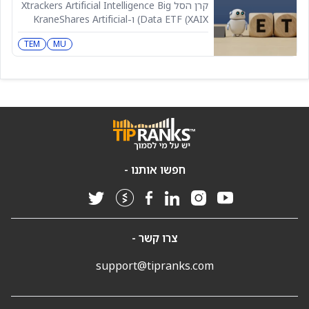
לקנות עכשיו
קרן הסל Xtrackers Artificial Intelligence Big
Data ETF (XAIX) ו-KraneShares Artificial
Intelligence Technology ETF (AGIX) הן שתי
TEM
MU
קרנות סל ממוקדות בינה מלאכותית,
המתאימות למשקיעים שמחפשים חשיפה
לסקטור. שתיהן מעניקות גישה לחברות
שמובילות את הבום של הבינה המלאכותית,
אבל הן עושות זאת בדרכים שונות מאוד. קרן
אחת משתמשת בגישה רחבה
חפשו אותנו -
צרו קשר -
support@tipranks.com