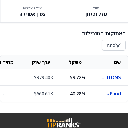
סיווג
אזור גיאוגרפי
גודל וסגנון
צפון אמריקה
האחזקות המובילות
סינון
שם
משקל
ערך שוק
מחיר וש
-
$979.40K
59.72%
SHORT POSITIONS
-
$660.61K
40.28%
First American Funds Inc X Government Obligations Fund