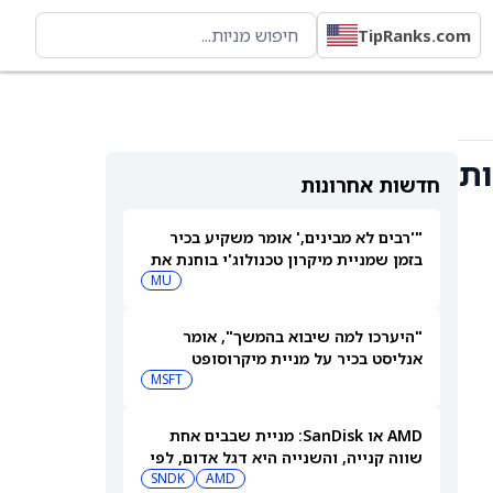
TipRanks.com
חדשות אחרונות
"'רבים לא מבינים,' אומר משקיע בכיר
בזמן שמניית מיקרון טכנולוג'י בוחנת את
המהלך הבא שלה"
MU
"היערכו למה שיבוא בהמשך", אומר
אנליסט בכיר על מניית מיקרוסופט
MSFT
AMD או SanDisk: מניית שבבים אחת
שווה קנייה, והשנייה היא דגל אדום, לפי
משקיע מוביל
AMD
SNDK