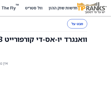
™
The Fly
חדשות שוק ההון
וול סטריט
מבט על
וואנגרד יו-אס-די קורפורייט 1-3 ייר בונד יוקיטס (VNGBF) - החזקות
אין נ