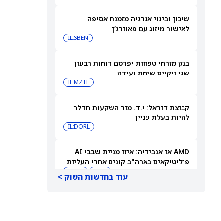
שיכון ובינוי אנרגיה מזמנת אסיפה
לאישור מיזוג עם פאוורג’ן
IL:SBEN
בנק מזרחי טפחות יפרסם דוחות רבעון
שני ויקיים שיחת ועידה
IL:MZTF
קבוצת דוראל: י.ד. מור השקעות חדלה
להיות בעלת עניין
IL:DORL
AMD או אנבידיה: איזו מניית שבבי AI
פוליטיקאים בארה"ב קונים אחרי העליות
שלהן ב-2026?
AMD
NVDA
עוד בחדשות השוק >
ספייס אקס או פלנטיר: גולדמן זאקס אומר
שרק מניה אחת היא קנייה אחרי הראלים
האחרונים
PLTR
SPCX