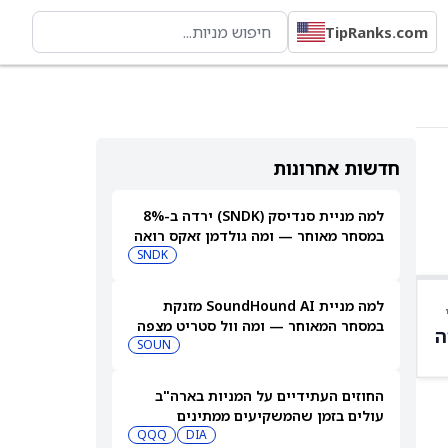
TipRanks.com
חדשות אחרונות
למה מניית סנדיסק (SNDK) ירדה ב-8%
במסחר מאוחר — ומה גולדמן זאקס רואה
בהמשך
SNDK
למה מניית SoundHound AI מזנקת
במסחר המאוחר — ומה וול סטריט מצפה
ה
שיקרה בהמשך
SOUN
החוזים העתידיים על המניות בארה"ב
עולים בזמן שהמשקיעים ממתינים
לדוחות נוספים
DIA
QQQ