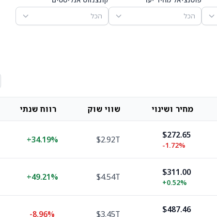
הכל
הכל
מחיר ושינוי
שווי שוק
רווח שנתי
$272.65
+
34.19%
$2.92T
-1.72%
$311.00
+
49.21%
$4.54T
+
0.52%
$487.46
-8.96%
$3.45T