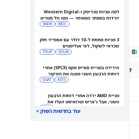
למה מניות סנדיסק ו-Western Digital
יורדות במסחר המאוחר — ומה וול סטריט
צופה בהמשך
WDC
SNDK
3 מניות מתחת ל-10 דולר עם אפסייד חזק
שכדאי לשקול, לפי אנליסטים
TDUP
SOUN
הירידה במניית ספייס אקס (SPCX) אחרי
קונצנזוס אנליסטים
מחיר יעד אנליסטים
דוחות הרבעון השני מפנה את הזרקור
ASTS
לקרנות סל חלל עם חשיפה גבוהה
GSAT
קנייה חזקה
$332.56
מניית AMD ירדה אחרי דוחות הרבעון
השני, אבל ג'פריס וטרואיסט העלו את
מחירי היעד. הנה הסיבה
AMD
עוד בחדשות השוק >
קנייה מתונה
$331.90
אטסי מקצצת 12% מכוח האדם שלה, אבל
AI וקיצוץ עלויות אינם הסיבה
AMZN
WMT
קנייה חזקה
$560.22