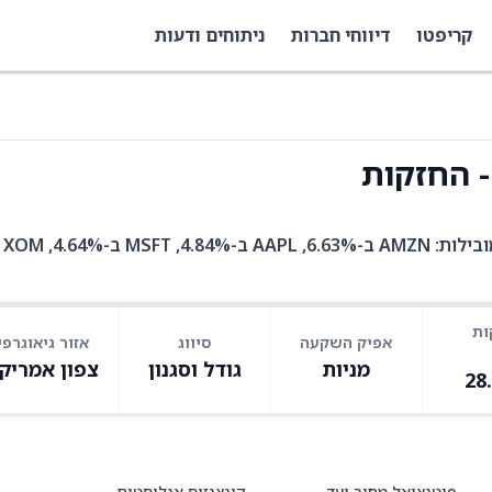
קריפטו
דיווחי חברות
ניתוחים ודעות
TVAL היא קרן סל עם 155 אחזקות. בין האחזקות המובילות: AMZN ב-6.63%, AAPL ב-4.84%, MSFT ב-4.64%, XOM
ות
אפיק השקעה
סיווג
אזור גיאוגרפי
מניות
גודל וסגנון
צפון אמריק
28
פוטנציאל מחיר יעד
קונצנזוס אנליסטים