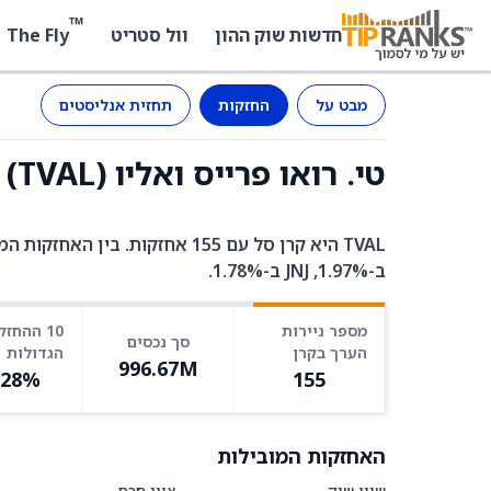
™
The Fly
חדשות שוק ההון
וול סטריט
מבט על
החזקות
תחזית אנליסטים
טי. רואו פרייס ואליו (TVAL) - החזקות
ב-1.97%, JNJ ב-1.78%.
מספר ניירות
10 ההחזק
סך נכסים
הערך בקרן
הגדולות
996.67M
.28%
155
האחזקות המובילות
שווי שוק
ציון חכם