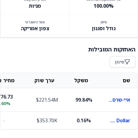
100.00%
מניות
סיווג
אזור גיאוגרפי
גודל וסגנון
צפון אמריקה
האחזקות המובילות
סינון
שם
משקל
ערך שוק
מחיר וש
76.73
איי-שרס קור S&P 500
99.84%
$221.54M
0.60%
-
$353.70K
0.16%
U.S. Dollar