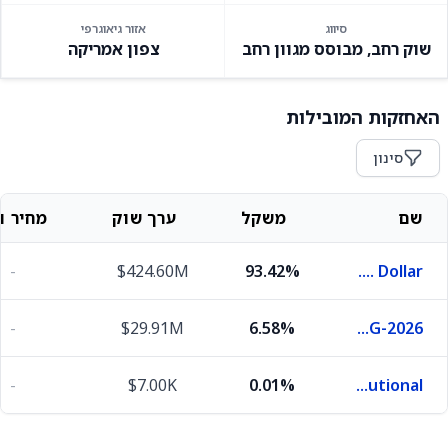
סיווג
אזור גיאוגרפי
שוק רחב, מבוסס מגוון רחב
צפון אמריקה
האחזקות המובילות
סינון
שם
משקל
ערך שוק
מחיר וש
-
$424.60M
93.42%
U.S. Dollar
-
$29.91M
6.58%
Brookfield Corporate Treasury Ltd. 0.0% 31-AUG-2026
-
$7.00K
0.01%
Short Term Investments Trust Government & Agency Portfolio Institutional